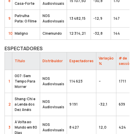
8
15 107,50
-30,8
170
Casa-Forte
Audiovisuais
Patrulha
NOS
9
13 482,15
-12,9
147
Pata: O Filme
Audiovisuais
10
Maligno
Cinemundo
12 314,21
-32,8
144
ESPECTADORES
Variação
# de
Título
Distribuidor
Espectadores
%
sessões
007: Sem
NOS
1
Tempo Para
114 623
–
1711
Audiovisuais
Morrer
Shang-Chi e
NOS
2
a Lenda dos
9 191
-32,1
639
Audiovisuais
Dez Anéis
A Volta ao
NOS
3
Mundo em 80
8 427
12,0
424
Audiovisuais
Dias