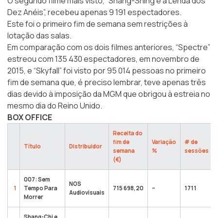
O segundo filme mais visto, “Shang-Shing e a Lenda dos
Dez Anéis”, recebeu apenas 9 191 espectadores.
Este foi o primeiro fim de semana sem restrições à
lotação das salas.
Em comparação com os dois filmes anteriores, “Spectre”
estreou com 135 430 espectadores, em novembro de
2015, e “Skyfall” foi visto por 95 014 pessoas no primeiro
fim de semana que, é preciso lembrar, teve apenas três
dias devido à imposição da MGM que obrigou à estreia no
mesmo dia do Reino Unido.
BOX OFFICE
Receita do
fim de
Variação
# de
Título
Distribuidor
semana
%
sessões
(€)
007: Sem
NOS
1
Tempo Para
715 698,20
–
1711
Audiovisuais
Morrer
Shang-Chi e