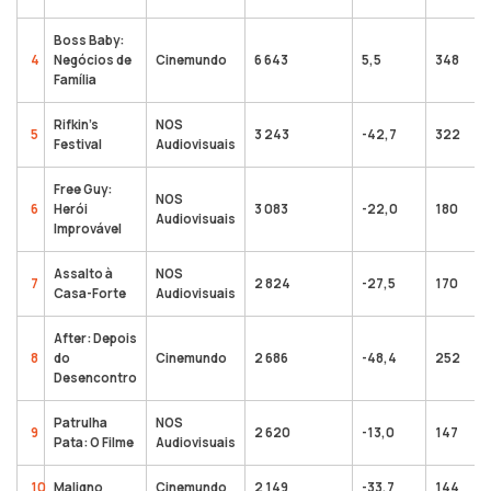
Boss Baby:
4
Negócios de
Cinemundo
6 643
5,5
348
Família
Rifkin’s
NOS
5
3 243
-42,7
322
Festival
Audiovisuais
Free Guy:
NOS
6
Herói
3 083
-22,0
180
Audiovisuais
Improvável
Assalto à
NOS
7
2 824
-27,5
170
Casa-Forte
Audiovisuais
After: Depois
8
do
Cinemundo
2 686
-48,4
252
Desencontro
Patrulha
NOS
9
2 620
-13,0
147
Pata: O Filme
Audiovisuais
10
Maligno
Cinemundo
2 149
-33,7
144