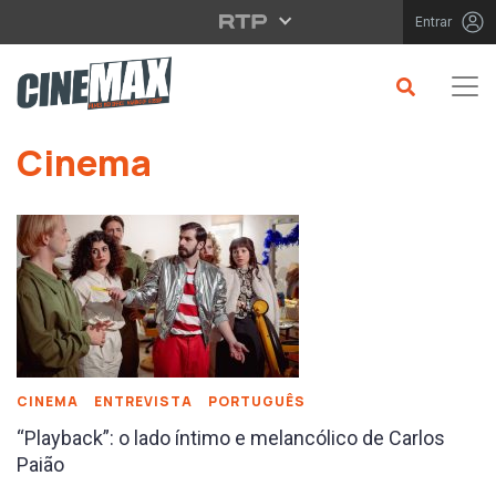
Saltar para o conteúdo principal
Entrar
Saltar para o conteúdo principal
Cinema
CINEMA
ENTREVISTA
PORTUGUÊS
“Playback”: o lado íntimo e melancólico de Carlos
Paião