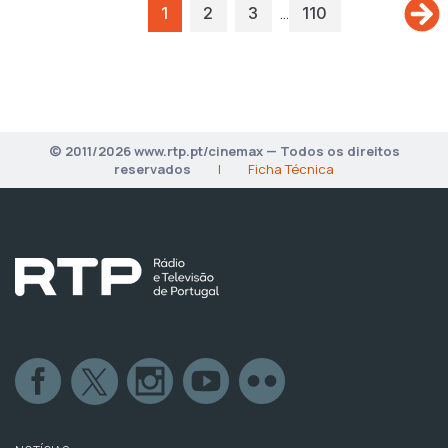
…
1
2
3
110
© 2011/2026 www.rtp.pt/cinemax — Todos os direitos
reservados
|
Ficha Técnica