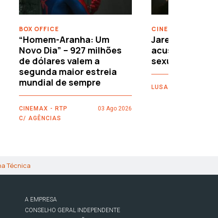
BOX OFFICE
CINEMA
“Homem-Aranha: Um
Jared Leto reje
Novo Dia” – 927 milhões
acusações de 
de dólares valem a
sexuais
segunda maior estreia
mundial de sempre
LUSA
CINEMAX - RTP
03 Ago 2026
C/ AGÊNCIAS
ha Técnica
A EMPRESA
CONSELHO GERAL INDEPENDENTE