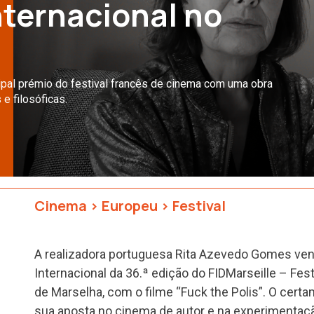
ternacional no
cipal prémio do festival francês de cinema com uma obra
 e filosóficas.
Cinema
>
Europeu
>
Festival
A realizadora portuguesa Rita Azevedo Gomes ve
Internacional da 36.ª edição do FIDMarseille – Fes
de Marselha, com o filme “Fuck the Polis”. O cert
sua aposta no cinema de autor e na experimentaçã