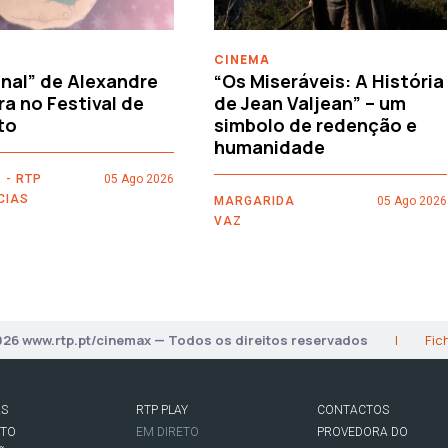
CINEMA
nal” de Alexandre
“Os Miseráveis: A História
ra no Festival de
de Jean Valjean” – um
to
simbolo de redenção e
humanidade
 - RTP
05 Ago 2026
CIAS
MARGARIDA
05 Ago 2026
VAZ
026 www.rtp.pt/cinemax — Todos os direitos reservados
|
Fic
AS
RTP PLAY
CONTACTOS
RTO
EM DIRETO
PROVEDORA DO