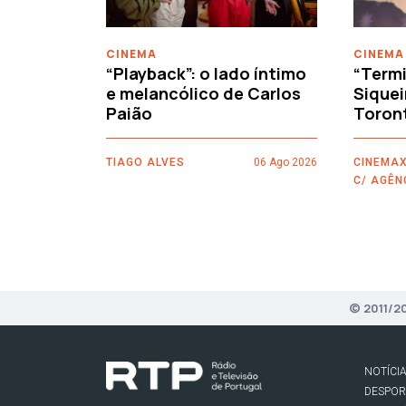
CINEMA
CINEMA
“Playback”: o lado íntimo
“Termi
e melancólico de Carlos
Siquei
Paião
Toron
TIAGO ALVES
06 Ago 2026
CINEMAX
C/ AGÊN
© 2011/2
NOTÍCI
DESPO