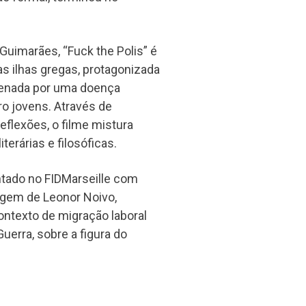
Guimarães, “Fuck the Polis” é
s ilhas gregas, protagonizada
ndenada por uma doença
ro jovens. Através de
eflexões, o filme mistura
erárias e filosóficas.
ntado no FIDMarseille com
agem de Leonor Noivo,
ontexto de migração laboral
uerra, sobre a figura do