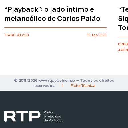
“Playback”: o lado íntimo e
“T
melancólico de Carlos Paião
Siq
To
TIAGO ALVES
06 Ago 2026
CINE
AGÊN
© 2011/2026 www.rtp.pt/cinemax — Todos os direitos
reservados
|
Ficha Técnica