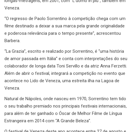
longas-metragens, em 2001, com “L’uomo in più”, também em
Veneza.
“O regresso de Paolo Sorrentino à competição chega com um
filme destinado a deixar a sua marca pela grande originalidade
e poderosa relevância para o tempo presente”, acrescentou
Barbera.
“La Grazia”, escrito e realizado por Sorrentino, é “uma história
de amor passada em Itália” e conta com interpretações do seu
colaborador de longa data Toni Servillo e da atriz Anna Ferzetti.
Além de abrir o festival, integrará a competição no evento que
acontece no Lido de Veneza, uma estreita ilha na Lagoa de
Veneza.
Natural de Nápoles, onde nasceu em 1970, Sorrentino tem tido
o seu trabalho premiado nos principais festivais internacionais,
para além de ter ganhado o Óscar de Melhor Filme de Língua
Estrangeira em 2014 com “A Grande Beleza”.
O festival de Veneza deste ano acontece entre 27 de agosto e