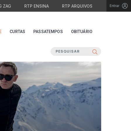
G ZAG
RTP ENSINA
RTP ARQUIVOS
Entrar
E
CURTAS
PASSATEMPOS
OBITUÁRIO