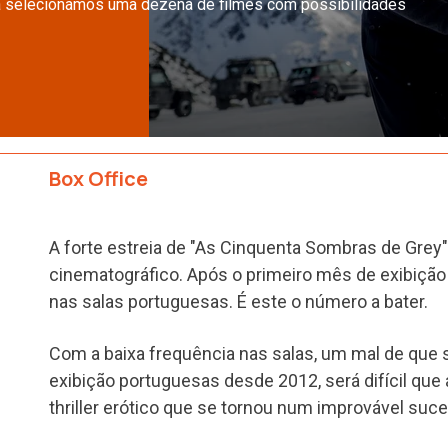
a selecionamos uma dezena de filmes com possibilidades
Box Office
A forte estreia de "As Cinquenta Sombras de Grey"
cinematográfico. Após o primeiro mês de exibiç
nas salas portuguesas. É este o número a bater.
Com a baixa frequência nas salas, um mal de que s
exibição portuguesas desde 2012, será difícil que
thriller erótico que se tornou num improvável suc