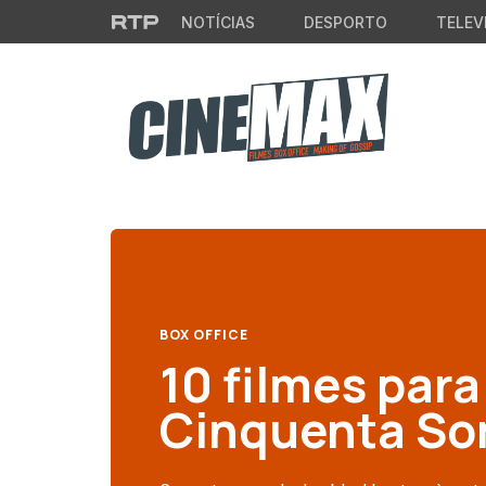
Saltar para o conteúdo principal
NOTÍCIAS
DESPORTO
TELEV
BOX OFFICE
10 filmes para
Cinquenta So