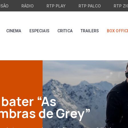
ISÃO
RÁDIO
RTP PLAY
RTP PALCO
RTP ZI
CINEMA
ESPECIAIS
CRITICA
TRAILERS
BOX OFFIC
 bater “As
mbras de Grey”