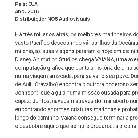
País: EUA
Ano: 2016
Distribuição: NOS Audiovisuais
Há três mil anos atrás, os melhores marinheiros 
vasto Pacífico descobrindo várias ilhas da Oceâni
milénio, as suas viagens pararam e hoje em dia n
Disney Animation Studios chega VAIANA, uma ave
computação gráfica que conta a história de uma a
numa viagem arriscada, para salvar o seu povo. Dur
de Auli’i Cravalho) encontra o outrora poderoso 
Johnson), que a guia numa missão ousada para p
capaz. Juntos, navegam através do mar aberto nu
encontrando enormes criaturas marinhas e probabi
longo do caminho, Vaiana consegue terminar a pr
e descobre aquilo que sempre procurou: a própria 