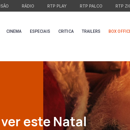
ISÃO
RÁDIO
RTP PLAY
RTP PALCO
RTP ZI
CINEMA
ESPECIAIS
CRITICA
TRAILERS
BOX OFFIC
 ver este Natal