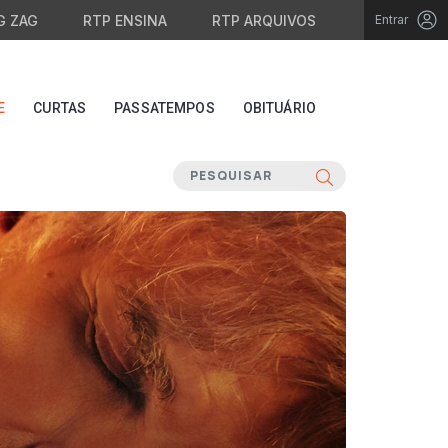
G ZAG
RTP ENSINA
RTP ARQUIVOS
Entrar
E
CURTAS
PASSATEMPOS
OBITUÁRIO