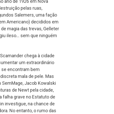
no ano de 1926 em Nova
destruição pelas ruas,
gundos Salemers, uma fação
 em Americano) decididos em
 de magia das trevas, Gelleter
fugiu ileso… sem que ninguém
 Scamander chega à cidade
ocumentar um extraordinário
as se encontram bem
discreta mala de pele. Mas
m SemMage, Jacob Kowalski
turas de Newt pela cidade,
 falha grave no Estatuto de
ein investigue, na chance de
dora. No entanto, o rumo das