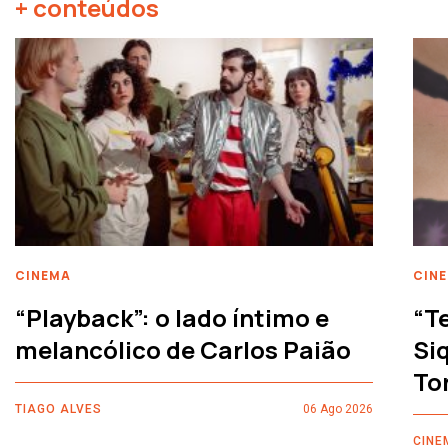
+ conteúdos
CINEMA
CIN
“Playback”: o lado íntimo e
“T
melancólico de Carlos Paião
Siq
To
TIAGO ALVES
06 Ago 2026
CINE