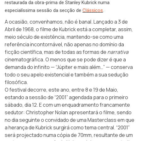
restaurada da obra-prima de Stanley Kubrick numa
especialíssima sessão da secção de
Clássicos
.
A ocasião, convenhamos, não é banal. Lançado a 3 de
Abril de 1968, o filme de Kubrick está a completar, assim,
meio século de existência, mantendo-se como uma
referência incontornável, não apenas no domínio da
ficção científica, mas de todas as formas de
narrativa
cinematográfica. O menos que se pode dizer é que a
demanda do infinito — “Júpiter e mais além…” — conserva
todo o seu apelo existencial e também a sua sedução
filosófica.
O festival decorre, este ano, entre 8 e 19 de Maio,
estando a sessão de “2001” agendada para o primeiro
sábado, dia 12. E com um enquadramento francamente
sedutor: Christopher Nolan apresentará o filme, sendo
no dia seguinte o convidado de uma Masterclass em que
a herança de Kubrick surgirá como tema central. “2001”
será projectado numa cópia de 70mm, resultante de um