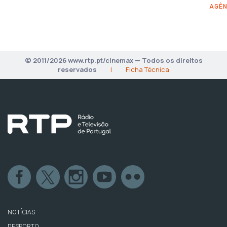
AGÊN
© 2011/2026 www.rtp.pt/cinemax — Todos os direitos
reservados
|
Ficha Técnica
NOTÍCIAS
DESPORTO