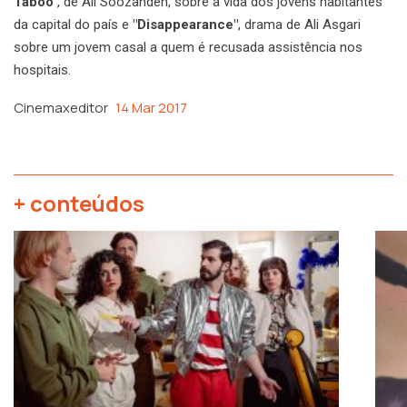
Taboo"
, de Ali Soozandeh, sobre a vida dos jovens habitantes
da capital do país e
"Disappearance"
, drama de Ali Asgari
sobre um jovem casal a quem é recusada assistência nos
hospitais.
Cinemaxeditor
14 Mar 2017
+ conteúdos