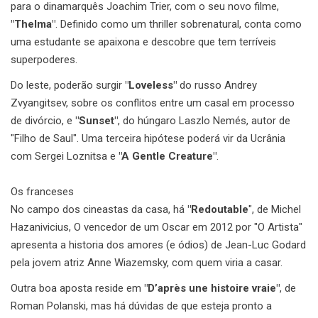
para o dinamarquês Joachim Trier, com o seu novo filme,
"Thelma"
. Definido como um thriller sobrenatural, conta como
uma estudante se apaixona e descobre que tem terríveis
superpoderes.
Do leste, poderão surgir
"Loveless"
do russo Andrey
Zvyangitsev, sobre os conflitos entre um casal em processo
de divórcio, e
"Sunset"
, do húngaro Laszlo Nemés, autor de
"Filho de Saul". Uma terceira hipótese poderá vir da Ucrânia
com Sergei Loznitsa e
"A Gentle Creature"
.
Os franceses
No campo dos cineastas da casa, há
"Redoutable
", de Michel
Hazanivicius, O vencedor de um Oscar em 2012 por "O Artista"
apresenta a historia dos amores (e ódios) de Jean-Luc Godard
pela jovem atriz Anne Wiazemsky, com quem viria a casar.
Outra boa aposta reside em
"D’après une histoire vraie"
, de
Roman Polanski, mas há dúvidas de que esteja pronto a