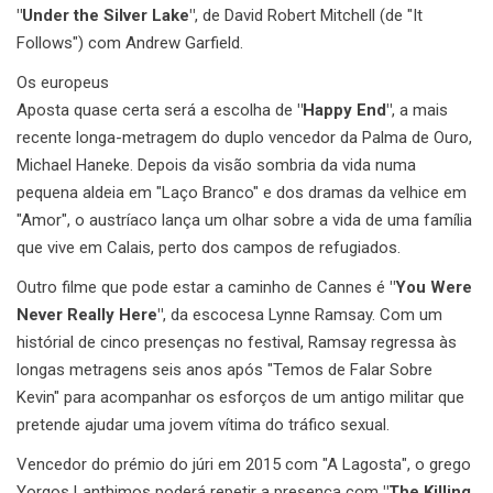
"Under the Silver Lake"
, de David Robert Mitchell (de "It
Follows") com Andrew Garfield.
Os europeus
Aposta quase certa será a escolha de
"Happy End"
, a mais
recente longa-metragem do duplo vencedor da Palma de Ouro,
Michael Haneke. Depois da visão sombria da vida numa
pequena aldeia em "Laço Branco" e dos dramas da velhice em
"Amor", o austríaco lança um olhar sobre a vida de uma família
que vive em Calais, perto dos campos de refugiados.
Outro filme que pode estar a caminho de Cannes é
"You Were
Never Really Here"
, da escocesa Lynne Ramsay. Com um
histórial de cinco presenças no festival, Ramsay regressa às
longas metragens seis anos após "Temos de Falar Sobre
Kevin" para acompanhar os esforços de um antigo militar que
pretende ajudar uma jovem vítima do tráfico sexual.
Vencedor do prémio do júri em 2015 com "A Lagosta", o grego
Yorgos Lanthimos poderá repetir a presença com
"The Killing