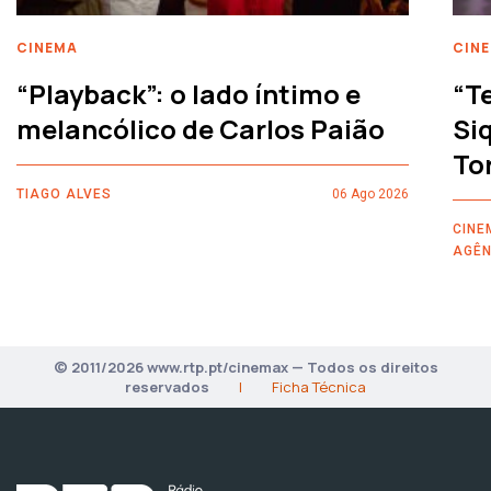
CINEMA
CIN
“Playback”: o lado íntimo e
“T
melancólico de Carlos Paião
Siq
To
TIAGO ALVES
06 Ago 2026
CINE
AGÊN
© 2011/2026 www.rtp.pt/cinemax — Todos os direitos
reservados
|
Ficha Técnica