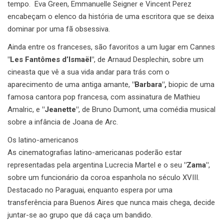
tempo. Eva Green, Emmanuelle Seigner e Vincent Perez
encabeçam o elenco da história de uma escritora que se deixa
dominar por uma fã obsessiva.
Ainda entre os franceses, são favoritos a um lugar em Cannes
"Les Fantômes d’Ismaël"
, de Arnaud Desplechin, sobre um
cineasta que vê a sua vida andar para trás com o
aparecimento de uma antiga amante,
"Barbara",
biopic de uma
famosa cantora pop francesa, com assinatura de Mathieu
Amalric, e
"Jeanette"
, de Bruno Dumont, uma comédia musical
sobre a infância de Joana de Arc.
Os latino-americanos
As cinematografias latino-americanas poderão estar
representadas pela argentina Lucrecia Martel e o seu
"Zama"
,
sobre um funcionário da coroa espanhola no século XVIII.
Destacado no Paraguai, enquanto espera por uma
transferência para Buenos Aires que nunca mais chega, decide
juntar-se ao grupo que dá caça um bandido.