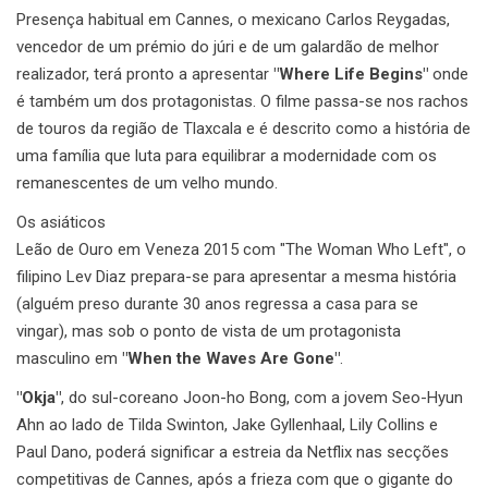
Presença habitual em Cannes, o mexicano Carlos Reygadas,
vencedor de um prémio do júri e de um galardão de melhor
realizador, terá pronto a apresentar
"Where Life Begins"
onde
é também um dos protagonistas. O filme passa-se nos rachos
de touros da região de Tlaxcala e é descrito como a história de
uma família que luta para equilibrar a modernidade com os
remanescentes de um velho mundo.
Os asiáticos
Leão de Ouro em Veneza 2015 com "The Woman Who Left", o
filipino Lev Diaz prepara-se para apresentar a mesma história
(alguém preso durante 30 anos regressa a casa para se
vingar), mas sob o ponto de vista de um protagonista
masculino em
"When the Waves Are Gone"
.
"Okja"
, do sul-coreano Joon-ho Bong, com a jovem Seo-Hyun
Ahn ao lado de Tilda Swinton, Jake Gyllenhaal, Lily Collins e
Paul Dano, poderá significar a estreia da Netflix nas secções
competitivas de Cannes, após a frieza com que o gigante do