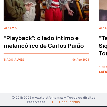
CINEMA
CIN
“Playback”: o lado íntimo e
“T
melancólico de Carlos Paião
Siq
To
TIAGO ALVES
06 Ago 2026
CINE
AGÊN
© 2011/2026 www.rtp.pt/cinemax — Todos os direitos
reservados
|
Ficha Técnica