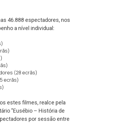
nas 46.888 espectadores, nos
ho a nível individual:
s)
crãs)
)
rãs)
adores (28 ecrãs)
5 ecrãs)
s)
s estes filmes, realce pela
ário "Eusébio – História de
spectadores por sessão entre