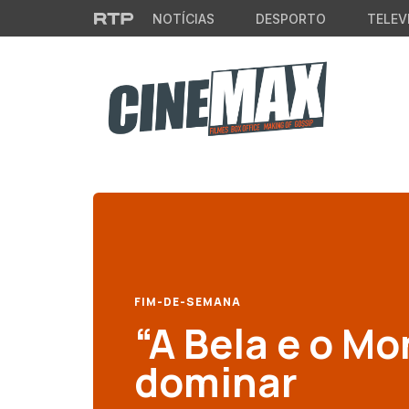
Saltar para o conteúdo principal
NOTÍCIAS
DESPORTO
TELEV
FIM-DE-SEMANA
“A Bela e o Mo
dominar