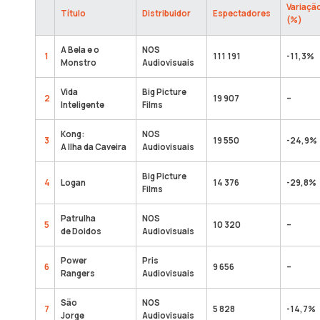
Variaçã
Título
Distribuidor
Espectadores
(%)
A Bela e o
NOS
1
111 191
-11,3%
Monstro
Audiovisuais
Vida
Big Picture
2
19 907
–
Inteligente
Films
Kong:
NOS
3
19 550
-24,9%
A Ilha da Caveira
Audiovisuais
Big Picture
4
Logan
14 376
-29,8%
Films
Patrulha
NOS
5
10 320
–
de Doidos
Audiovisuais
Power
Pris
6
9 656
–
Rangers
Audiovisuais
São
NOS
7
5 828
-14,7%
Jorge
Audiovisuais