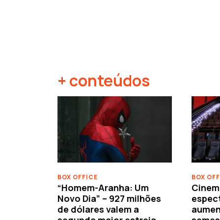
+ conteúdos
‹
BOX OFFICE
BOX OFF
“Homem-Aranha: Um
Cinem
Novo Dia” – 927 milhões
espec
de dólares valem a
aument
segunda maior estreia
semes