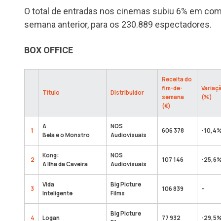
O total de entradas nos cinemas subiu 6% em co
semana anterior, para os 230.889 espectadores.
BOX OFFICE
Receita do
fim-de-
Variaç
Título
Distribuidor
semana
(%)
(€)
A
NOS
1
606 378
-10,4
Bela e o Monstro
Audiovisuais
Kong:
NOS
2
107 146
-25,6
A Ilha da Caveira
Audiovisuais
Vida
Big Picture
3
106 839
–
Inteligente
Films
Big Picture
4
Logan
77 932
-29,5