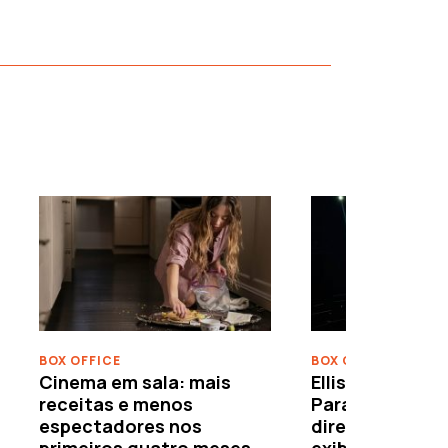
›
BOX OFFICE
BOX OFFICE
Cinema em sala: mais
Ellison leva o c
receitas e menos
Paramount–War
espectadores nos
directamente 
primeiros quatro meses
exibidores