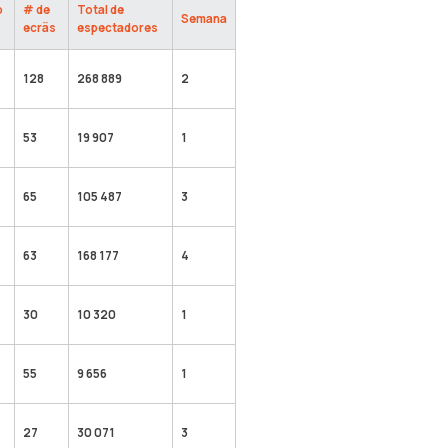
o
# de
Total de
Semana
ecrãs
espectadores
128
268 889
2
53
19 907
1
65
105 487
3
63
168 177
4
30
10 320
1
55
9 656
1
27
30 071
3