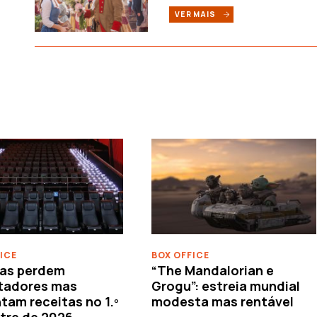
VER MAIS
ICE
BOX OFFICE
as perdem
“The Mandalorian e
tadores mas
Grogu”: estreia mundial
am receitas no 1.º
modesta mas rentável
tre de 2026