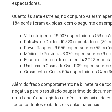
espectadores.
Quanto às sete estreias, no conjunto valeram ape
184 ecrãs foram exibidas, com o seguinte desempen
Vida Inteligente: 19.907 espectadores (53 ecrã
Patrulha de Doidos: 10.320 espectadores (30 e
Power Rangers: 9.656 espectadores (55 ecrãs
Médico de Província: 3.070 espectadores (9 ec
Eusébio – História de uma Lenda: 2.222 espect
Um Homem Chamado Ove: 1.109 espectadores (
Ornamento e Crime: 604 espectadores (4 ecrã
Além do fraco comportamento na bilheteira de todo
negativa para o resultado paupérrimo do document
uma Lenda" que registou a média mais baixa de e
todos os títulos exibidos nas salas nacionais.