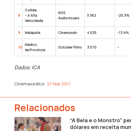
Collide
NOS
8
– A Alta
5 362
-25,9%
Audiovisuais
Velocidade
9
Malapata
Cinemundo
4 525
-13,6%
Médico
10
Outsider Films
3 070
–
de Província
Dados: ICA
Cinemaxeditor
27 Mar 2017
Relacionados
“A Bela e o Monstro” p
dólares em receita mund