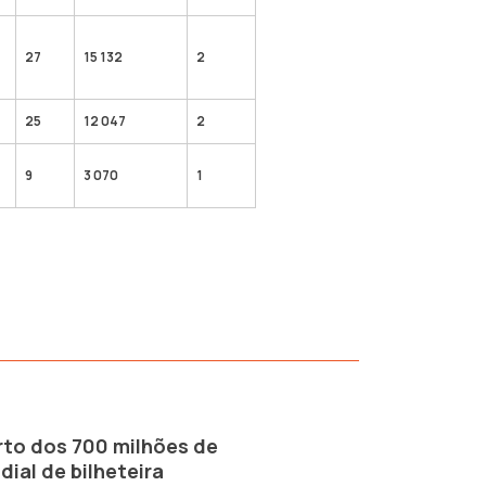
27
15 132
2
25
12 047
2
9
3 070
1
erto dos 700 milhões de
ial de bilheteira