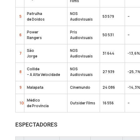
Films
Patrulha
NOS
5
53 579
–
de Doidos
Audiovisuais
Power
Pris
6
50 531
–
Rangers
Audiovisuais
São
NOS
7
31 644
-13,6%
Jorge
Audiovisuais
Collide
NOS
8
27 939
-25,7
– A Alta Velocidade
Audiovisuais
9
Malapata
Cinemundo
24 086
-14,3
Médico
10
Outsider Films
16 556
–
de Província
ESPECTADORES