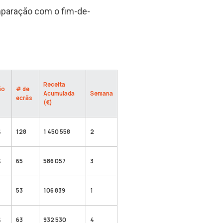
mparação com o fim-de-
Receita
ão
# de
Acumulada
Semana
ecrãs
(€)
%
128
1 450 558
2
%
65
586 057
3
53
106 839
1
%
63
932 530
4