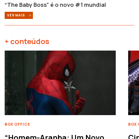
“The Baby Boss” é o novo #1 mundial
VER MAIS
+ conteúdos
BOX OFFICE
BOX 
“Homem-Aranha: Um Novo
Ci