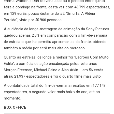
Emma Watson e Dan Stevens acabou o periodo entre quinta-
feira e domingo na frente, desta vez com 43.799 espectadores,
em 129 ecrãs, pouco distante do #2 "Smurfs: A Aldeia
Perdida", visto por 40.966 pessoas.
A audiência da longa-metragem de animação da Sony Pictures
quebrou apenas 2,3% em comparação com o fim-de-semana
de estreia o que lhe permitiu aproximar-se da frente, obtendo
também a média por ecrã mais alta do mercado.
Quanto às estreias, de longe a melhor foi "Ladrões Com Muito
Estilo", a comédia de ação encabeçada pelos veteranos
Morgan Freeman, Michael Caine e Alan Arkin – em 56 ecrãs
atraiu 21.937 espectadores e foi o quarto filme mais visto.
A contabilidade total do fim-de-semana resultou em 177.148
espectadores, o segundo valor mais baixo do ano, até ao
momento.
BOX OFFICE