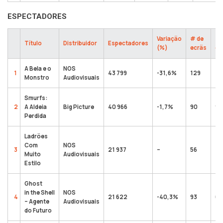
ESPECTADORES
Variação
# de
To
Título
Distribuidor
Espectadores
(%)
ecrãs
es
A Bela e o
NOS
1
43 799
-31,6%
129
42
Monstro
Audiovisuais
Smurfs:
2
A Aldeia
Big Picture
40 966
-1,7%
90
99
Perdida
Ladrões
Com
NOS
3
21 937
–
56
21
Muito
Audiovisuais
Estilo
Ghost
in the Shell
NOS
4
21 622
-40,3%
93
69
– Agente
Audiovisuais
do Futuro