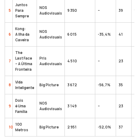
Juntos
NOS
5
Para
9 350
–
39
9 
Audiovisuais
Sempre
Kong:
NOS
6
A Ilha da
6 015
-35,4%
41
12
Audiovisuais
Caveira
The
Last Face
Pris
7
4 510
–
23
4 
– A Última
Audiovisuais
Fronteira
Vida
8
Big Picture
3 672
-56,7%
35
40
Inteligente
Dois
NOS
9
é Uma
3 149
–
23
3 
Audiovisuais
Família
100
10
Big Picture
2 951
-52,0%
37
12
Metros