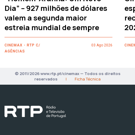
Dia” – 927 milhões de dólares
es
valem a segunda maior
rec
estreia mundial de sempre
20
CINEMAX - RTP C/
03 Ago 2026
CINE
AGÊNCIAS
© 2011/2026 www.rtp.pt/cinemax — Todos os direitos
reservados
|
Ficha Técnica