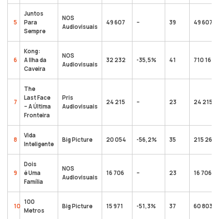
Juntos
NOS
5
Para
49 607
–
39
49 607
Audiovisuais
Sempre
Kong:
NOS
6
A Ilha da
32 232
-35,5%
41
710 161
Audiovisuais
Caveira
The
Last Face
Pris
7
24 215
–
23
24 215
– A Última
Audiovisuais
Fronteira
Vida
8
Big Picture
20 054
-56,2%
35
215 268
Inteligente
Dois
NOS
9
é Uma
16 706
–
23
16 706
Audiovisuais
Família
100
10
Big Picture
15 971
-51,3%
37
60 803
Metros