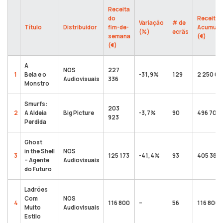
Receita
do
Receita
Variação
# de
Título
Distribuidor
fim-de-
Acumula
(%)
ecrãs
semana
(€)
(€)
A
NOS
227
1
Bela e o
-31,9%
129
2 250 62
Audiovisuais
336
Monstro
Smurfs:
203
2
A Aldeia
Big Picture
-3,7%
90
496 701
923
Perdida
Ghost
in the Shell
NOS
3
125 173
-41,4%
93
405 386
– Agente
Audiovisuais
do Futuro
Ladrões
Com
NOS
4
116 800
–
56
116 800
Muito
Audiovisuais
Estilo