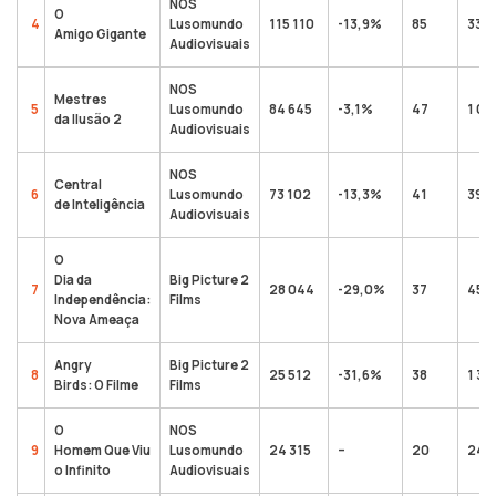
NOS
O
4
Lusomundo
115 110
-13,9%
85
337 
Amigo Gigante
Audiovisuais
NOS
Mestres
5
Lusomundo
84 645
-3,1%
47
1 02
da Ilusão 2
Audiovisuais
NOS
Central
6
Lusomundo
73 102
-13,3%
41
397 
de Inteligência
Audiovisuais
O
Dia da
Big Picture 2
7
28 044
-29,0%
37
455
Independência:
Films
Nova Ameaça
Angry
Big Picture 2
8
25 512
-31,6%
38
1 34
Birds: O Filme
Films
O
NOS
9
Homem Que Viu
Lusomundo
24 315
–
20
24 3
o Infinito
Audiovisuais