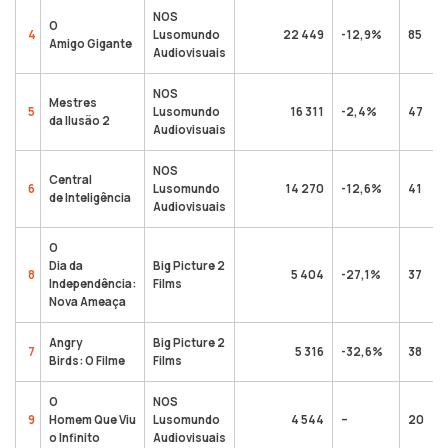
NOS
O
4
Lusomundo
22 449
-12,9%
85
Amigo Gigante
Audiovisuais
NOS
Mestres
5
Lusomundo
16 311
-2,4%
47
da Ilusão 2
Audiovisuais
NOS
Central
6
Lusomundo
14 270
-12,6%
41
de Inteligência
Audiovisuais
O
Dia da
Big Picture 2
8
5 404
-27,1%
37
Independência:
Films
Nova Ameaça
Angry
Big Picture 2
7
5 316
-32,6%
38
Birds: O Filme
Films
O
NOS
9
Homem Que Viu
Lusomundo
4 544
–
20
o Infinito
Audiovisuais