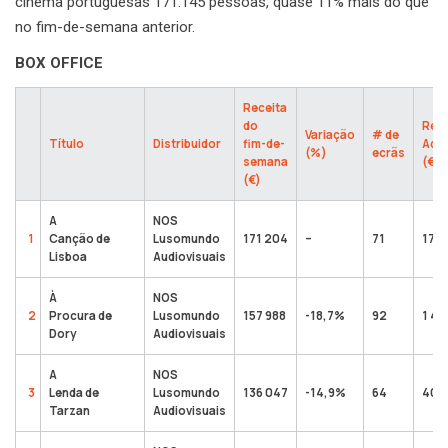
cinema portuguesas 171.145 pessoas, quase 11% mais do que
no fim-de-semana anterior.
BOX OFFICE
Receita
do
Rece
Variação
# de
Título
Distribuidor
fim-de-
Acu
(%)
ecrãs
semana
(€)
(€)
A
NOS
1
Canção de
Lusomundo
171 204
–
71
172 
Lisboa
Audiovisuais
À
NOS
2
Procura de
Lusomundo
157 988
-18,7%
92
1 48
Dory
Audiovisuais
A
NOS
3
Lenda de
Lusomundo
136 047
-14,9%
64
405
Tarzan
Audiovisuais