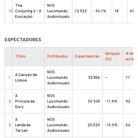
The
NOS
10
Conjuring 2 – A
Lusomundo
12 322
-34,1%
18
611 
Evocação
Audiovisuais
ESPECTADORES
Variação
# de
Título
Distribuidor
Espectadores
(%)
ecrãs
NOS
A Canção de
1
Lusomundo
32 856
–
71
Lisboa
Audiovisuais
À
NOS
2
Procura de
Lusomundo
32 348
-17,5%
92
Dory
Audiovisuais
A
NOS
3
Lenda de
Lusomundo
25 029
-13,0%
64
Tarzan
Audiovisuais