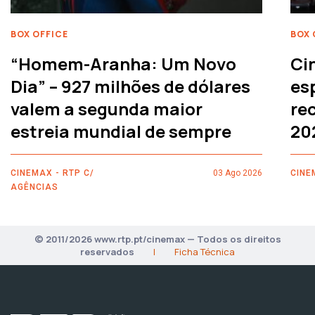
BOX OFFICE
BOX 
“Homem-Aranha: Um Novo
Ci
Dia” – 927 milhões de dólares
es
valem a segunda maior
rec
estreia mundial de sempre
20
CINEMAX - RTP C/
03 Ago 2026
CINE
AGÊNCIAS
© 2011/2026 www.rtp.pt/cinemax — Todos os direitos
reservados
|
Ficha Técnica