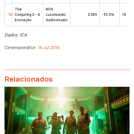
The
NOS
10
Conjuring 2 – A
Lusomundo
2 369
-33,5%
18
Evocação
Audiovisuais
Dados: ICA
Cinemaxeditor
18 Jul 2016
Relacionados