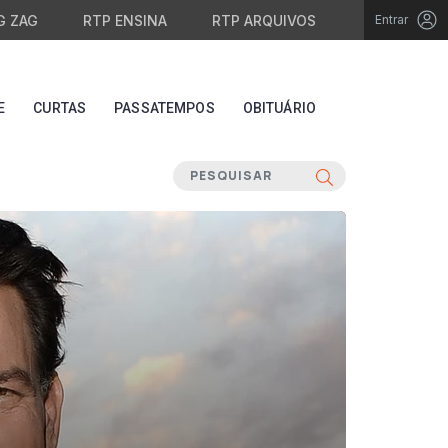
G ZAG
RTP ENSINA
RTP ARQUIVOS
Entrar
E
CURTAS
PASSATEMPOS
OBITUÁRIO