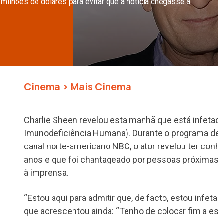
 milhões de dólares para evitar que a notícia chegasse à
Cinema
>
Mais Cinema
Charlie Sheen revelou esta manhã que está infeta
Imunodeficiência Humana). Durante o programa de
canal norte-americano NBC, o ator revelou ter co
anos e que foi chantageado por pessoas próxima
à imprensa.
“Estou aqui para admitir que, de facto, estou infe
que acrescentou ainda: “Tenho de colocar fim a e