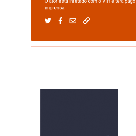
O ator está infetado com o VIH e terá pago
imprensa.