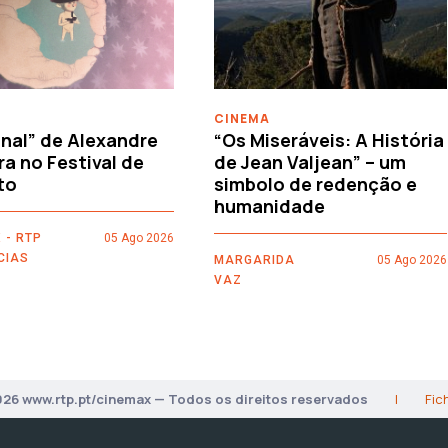
CINEMA
nal” de Alexandre
“Os Miseráveis: A História
ra no Festival de
de Jean Valjean” – um
to
simbolo de redenção e
humanidade
 - RTP
05 Ago 2026
CIAS
MARGARIDA
05 Ago 2026
VAZ
026 www.rtp.pt/cinemax — Todos os direitos reservados
|
Fic