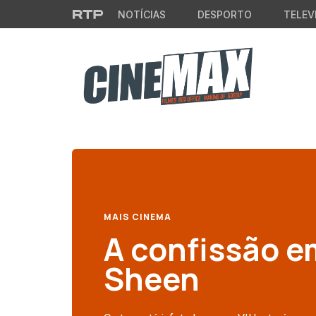
Saltar para o conteúdo principal
NOTÍCIAS
DESPORTO
TELEV
MAIS CINEMA
A confissão em
Sheen