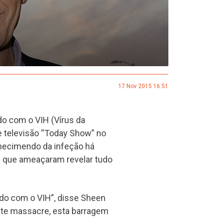
17 Nov 2015 16:51
do com o VIH (Vírus da
 televisão “Today Show” no
nhecimendo da infeção há
s que ameaçaram revelar tudo
tado com o VIH”, disse Sheen
ste massacre, esta barragem