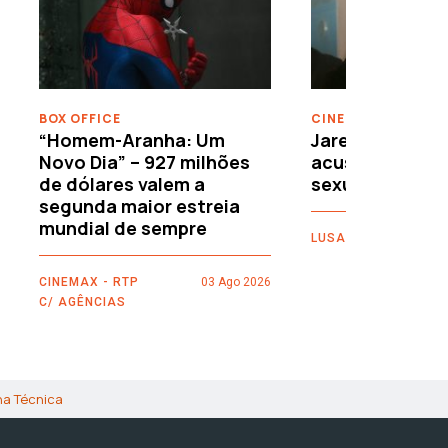
›
BOX OFFICE
CINEMA
“Homem-Aranha: Um
Jared Leto reje
Novo Dia” – 927 milhões
acusações de 
de dólares valem a
sexuais
segunda maior estreia
mundial de sempre
LUSA
CINEMAX - RTP
03 Ago 2026
C/ AGÊNCIAS
ha Técnica