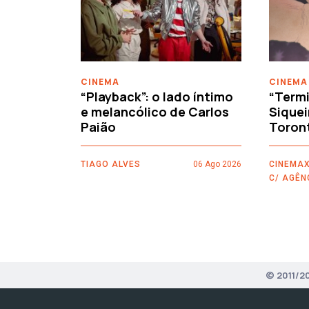
‹
CINEMA
CINEMA
“Playback”: o lado íntimo
“Termi
e melancólico de Carlos
Siquei
Paião
Toron
TIAGO ALVES
06 Ago 2026
CINEMAX
C/ AGÊN
© 2011/2