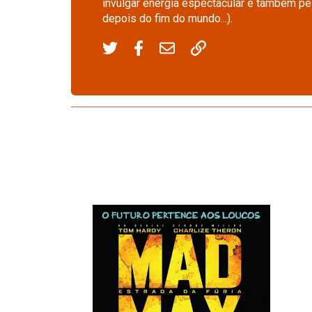
invulgar energia espectacular e também pe
depois do fim do mundo...).