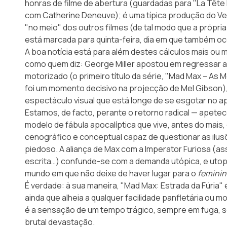
honras de filme de abertura (guardadas para "La Tête
com Catherine Deneuve); é uma típica produção do Ve
"no meio" dos outros filmes (de tal modo que a própr
está marcada para quinta-feira, dia em que também oco
A boa notícia está para além destes cálculos mais ou
como quem diz: George Miller apostou em regressar ao
motorizado (o primeiro título da série,
"Mad Max – As M
foi um momento decisivo na projecção de Mel Gibson),
espectáculo visual que está longe de se esgotar no ap
Estamos, de facto, perante o retorno radical — apetec
modelo de fábula apocalíptica que vive, antes do mais,
cenográfico e conceptual capaz de questionar as ilu
piedoso. A aliança de Max com a Imperator Furiosa (a
escrita…) confunde-se com a demanda utópica, e uto
mundo em que não deixe de haver lugar para o
feminin
É verdade: à sua maneira, "Mad Max: Estrada da Fúria"
ainda que alheia a qualquer facilidade panfletária ou mo
é a sensação de um tempo trágico, sempre em fuga,
brutal devastação.