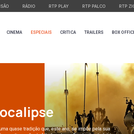
ISÃO
RÁDIO
RTP PLAY
RTP PALCO
RTP ZI
CINEMA
ESPECIAIS
CRITICA
TRAILERS
BOX OFFIC
pocalipse
 uma quase tradição que, este ano, se impõe pela sua