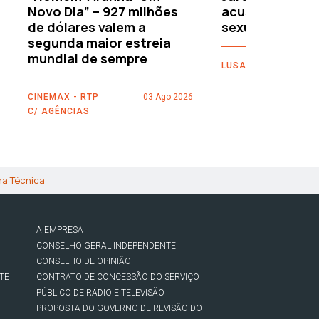
Novo Dia” – 927 milhões
acusações de 
de dólares valem a
sexuais
segunda maior estreia
mundial de sempre
LUSA
CINEMAX - RTP
03 Ago 2026
C/ AGÊNCIAS
ha Técnica
A EMPRESA
CONSELHO GERAL INDEPENDENTE
CONSELHO DE OPINIÃO
TE
CONTRATO DE CONCESSÃO DO SERVIÇO
PÚBLICO DE RÁDIO E TELEVISÃO
PROPOSTA DO GOVERNO DE REVISÃO DO