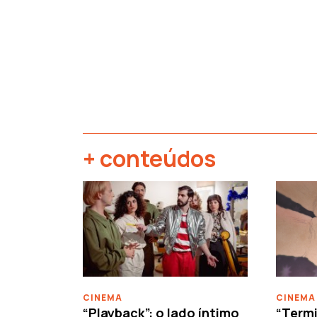
+ conteúdos
‹
CINEMA
CINEMA
“Playback”: o lado íntimo
“Termi