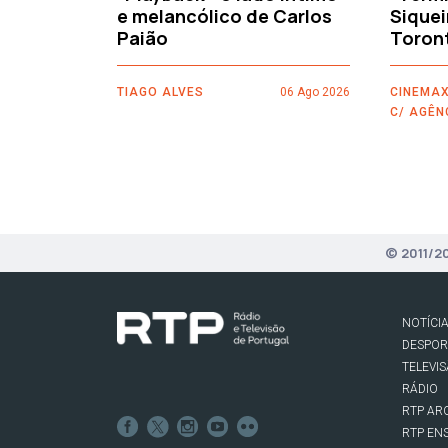
e melancólico de Carlos
Siquei
Paião
Toron
TIAGO ALVES
06 Ago 2026
CINEMAX
C/ AGÊN
© 2011/2
NOTÍCI
DESPO
TELEVI
RÁDIO
RTP AR
RTP EN