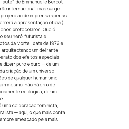
 Haute", de Emmanuelle Bercot,
rão internacional, mas surge
ia projecção de imprensa apenas
rrerá a apresentação oficial).
 menos protocolares. Que é
 seu herói futurista e
otos da Morte"
, data de 1979 e
 arquitectando um delirante
arato dos efeitos especiais.
e dizer: puro e duro — de um
 da criação de um universo
sões de qualquer humanismo
ssim mesmo, não há erro de
picamente ecológica, de um
o
.
 é uma celebração feminista,
ralista — aqui, o que mais conta
 sempre ameaçado pela mais