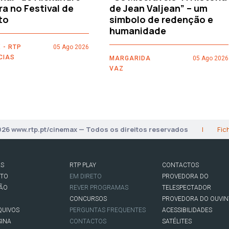
ra no Festival de
de Jean Valjean” – um
to
simbolo de redenção e
humanidade
 - RTP
05 Ago 2026
CIAS
MARGARIDA
05 Ago 2026
VAZ
026 www.rtp.pt/cinemax — Todos os direitos reservados
|
Fic
AS
RTP PLAY
CONTACTOS
RTO
EM DIRETO
PROVEDORA DO
SÃO
REVER PROGRAMAS
TELESPECTADOR
CONCURSOS
PROVEDORA DO OUVIN
QUIVOS
PERGUNTAS FREQUENTES
ACESSIBILIDADES
SINA
CONTACTOS
SATÉLITES