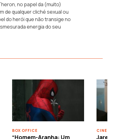
Theron, no papel da (muito)
m de qualquer cliché sexual ou
el do herói que não transige no
desmesurada energia do seu
›
BOX OFFICE
CINEMA
“Homem-Aranha: Um
Jared Leto reje