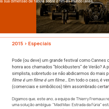
la sua dimensão de fábula sobre o fim do mundo (aliás,
2015
>
Especiais
Pode (ou deve) um grande festival como Cannes 
honra aos chamados "blockbusters" de Verão? A p
simplista, sobretudo se não abdicarmos do mais pr
filme é um filme é um filme…
Em todo o caso, é ve
(comerciais e simbólicos) têm assombrado cert
Digamos que, este ano, a equipa de Thierry Fremaux r
uma solução ambígua:
"Mad Max: Estrada da Fúria"
está