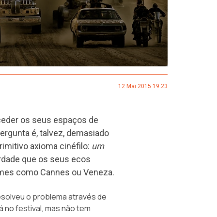
12 Mai 2015 19:23
ceder os seus espaços de
ergunta é, talvez, demasiado
imitivo axioma cinéfilo:
um
rdade que os seus ecos
ames como Cannes ou Veneza.
esolveu o problema através de
 no festival, mas não tem