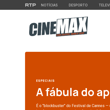
Saltar para o conteúdo principal
NOTÍCIAS
DESPORTO
TELEV
ESPECIAIS
A fábula do a
É o "blockbuster" do Festival de Cannes —