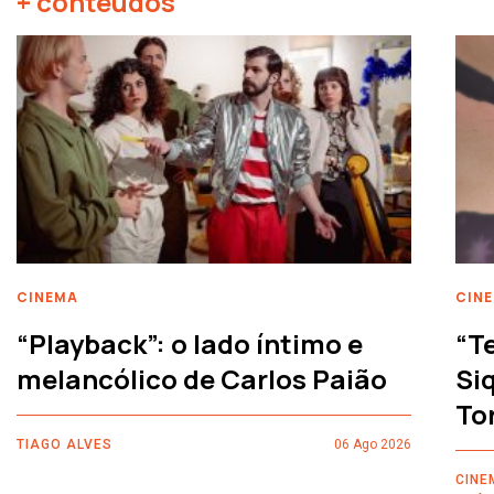
+ conteúdos
CINEMA
CIN
“Playback”: o lado íntimo e
“T
melancólico de Carlos Paião
Siq
To
TIAGO ALVES
06 Ago 2026
CINE