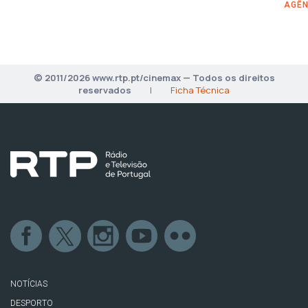
AGÊN
© 2011/2026 www.rtp.pt/cinemax — Todos os direitos
reservados
|
Ficha Técnica
NOTÍCIAS
DESPORTO