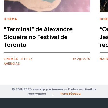
CINEMA
CIN
“Terminal” de Alexandre
“O
Siqueira no Festival de
Je
Toronto
re
CINEMAX - RTP C/
05 Ago 2026
MARG
AGÊNCIAS
© 2011/2026 www.rtp.pt/cinemax — Todos os direitos
reservados
|
Ficha Técnica