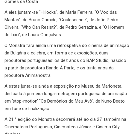
Gomes da Costa.
A eles juntam-se "Hillocks", de Maria Ferreira, "O Voo das
Mantas", de Bruno Carnide, "Coalescence", de João Pedro
Oliveira, "Who Can Resist?", de Pedro Serrazina, e "O Homem
do Lixo", de Laura Gonçalves.
O Monstra fará ainda uma retrospetiva do cinema de animação
da Bulgária e celebra, em forma de exposições, duas
produtoras portuguesas: os dez anos do BAP Studio, nascido
a partir da produtora Bando À Parte, e os trinta anos da
produtora Animanostra.
A estas junta-se ainda a exposição no Museu da Marioneta,
dedicada à primeira longa-metragem portuguesa de animação
em ‘stop-motion’ "Os Demónios do Meu Avô", de Nuno Beato,
em fase de finalização.
A 21.ª edição do Monstra decorrerá até ao dia 27, também na
Cinemateca Portuguesa, Cinemateca Júnior e Cinema City