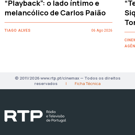
“Playback”: o lado íntimo e
“T
melancólico de Carlos Paião
Siq
To
TIAGO ALVES
06 Ago 2026
CINE
AGÊN
© 2011/2026 www.rtp.pt/cinemax — Todos os direitos
reservados
|
Ficha Técnica