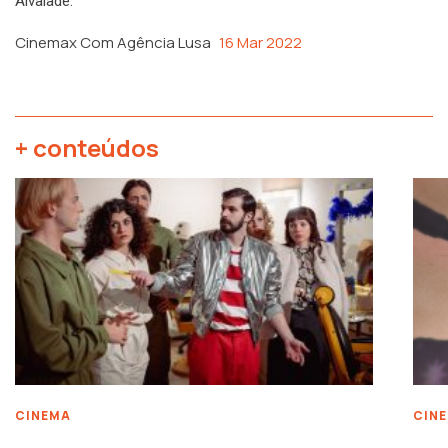
Alvalade.
Cinemax Com Agência Lusa
16 Mar 2022
+ conteúdos
CINEMA
CIN