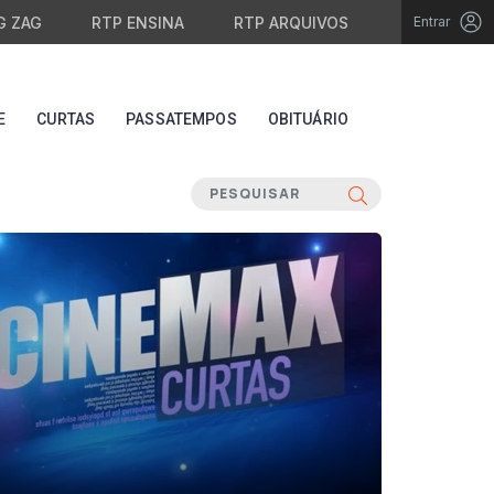
G ZAG
RTP ENSINA
RTP ARQUIVOS
Entrar
E
CURTAS
PASSATEMPOS
OBITUÁRIO