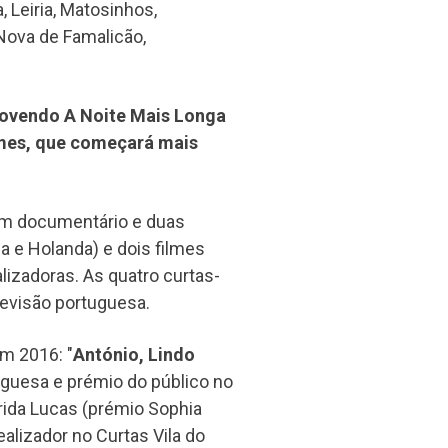
, Leiria, Matosinhos,
a Nova de Famalicão,
ovendo A Noite Mais Longa
lmes, que começará mais
m documentário e duas
a e Holanda) e dois filmes
lizadoras. As quatro curtas-
levisão portuguesa.
m 2016: "
António, Lindo
uguesa e prémio do público no
rida Lucas (prémio Sophia
alizador no Curtas Vila do