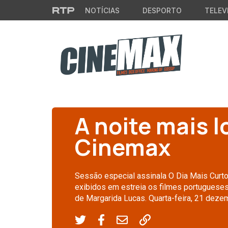
Saltar para o conteúdo principal
NOTÍCIAS
DESPORTO
TELEV
CINEMA
A noite mais 
Cinemax
Sessão especial assinala O Dia Mais Curto
exibidos em estreia os filmes portugueses
de Margarida Lucas. Quarta-feira, 21 deze