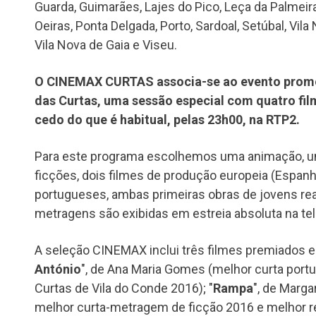
Guarda, Guimarães, Lajes do Pico, Leça da Palmeira
Oeiras, Ponta Delgada, Porto, Sardoal, Setúbal, Vil
Vila Nova de Gaia e Viseu.
O CINEMAX CURTAS associa-se ao evento prom
das Curtas, uma sessão especial com quatro fi
cedo do que é habitual, pelas 23h00, na RTP2.
Para este programa escolhemos uma animação, u
ficções, dois filmes de produção europeia (Espanh
portugueses, ambas primeiras obras de jovens rea
metragens são exibidas em estreia absoluta na te
A seleção CINEMAX inclui três filmes premiados e
António
", de Ana Maria Gomes (melhor curta port
Curtas de Vila do Conde 2016); "
Rampa
", de Marga
melhor curta-metragem de ficção 2016 e melhor re