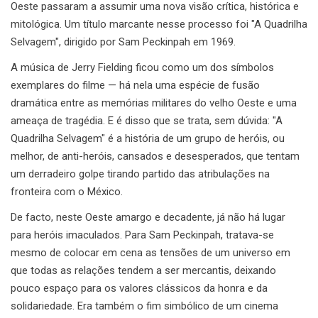
Oeste passaram a assumir uma nova visão crítica, histórica e
mitológica. Um título marcante nesse processo foi "A Quadrilha
Selvagem", dirigido por Sam Peckinpah em 1969.
A música de Jerry Fielding ficou como um dos símbolos
exemplares do filme — há nela uma espécie de fusão
dramática entre as memórias militares do velho Oeste e uma
ameaça de tragédia. E é disso que se trata, sem dúvida: "A
Quadrilha Selvagem" é a história de um grupo de heróis, ou
melhor, de anti-heróis, cansados e desesperados, que tentam
um derradeiro golpe tirando partido das atribulações na
fronteira com o México.
De facto, neste Oeste amargo e decadente, já não há lugar
para heróis imaculados. Para Sam Peckinpah, tratava-se
mesmo de colocar em cena as tensões de um universo em
que todas as relações tendem a ser mercantis, deixando
pouco espaço para os valores clássicos da honra e da
solidariedade. Era também o fim simbólico de um cinema