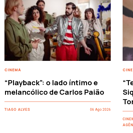
CINEMA
CIN
“Playback”: o lado íntimo e
“T
melancólico de Carlos Paião
Siq
To
TIAGO ALVES
06 Ago 2026
CINE
AGÊN