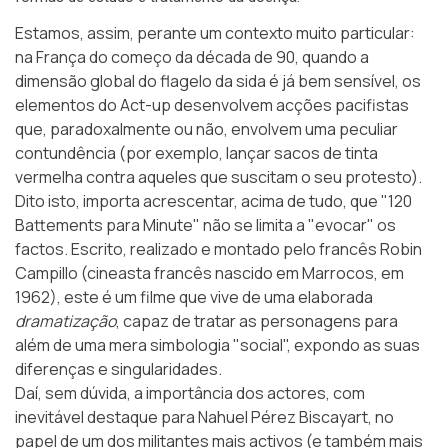
Estamos, assim, perante um contexto muito particular:
na França do começo da década de 90, quando a
dimensão global do flagelo da sida é já bem sensível, os
elementos do Act-up desenvolvem acções pacifistas
que, paradoxalmente ou não, envolvem uma peculiar
contundência (por exemplo, lançar sacos de tinta
vermelha contra aqueles que suscitam o seu protesto).
Dito isto, importa acrescentar, acima de tudo, que "120
Battements para Minute" não se limita a "evocar" os
factos. Escrito, realizado e montado pelo francês Robin
Campillo (cineasta francês nascido em Marrocos, em
1962), este é um filme que vive de uma elaborada
dramatização
, capaz de tratar as personagens para
além de uma mera simbologia "social", expondo as suas
diferenças e singularidades.
Daí, sem dúvida, a importância dos actores, com
inevitável destaque para Nahuel Pérez Biscayart, no
papel de um dos militantes mais activos (e também mais