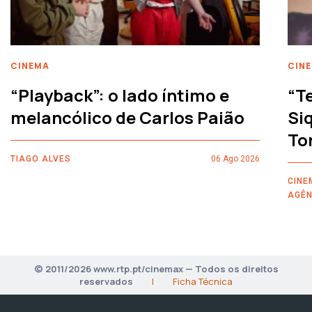
CINEMA
CIN
“Playback”: o lado íntimo e
“T
melancólico de Carlos Paião
Siq
To
TIAGO ALVES
06 Ago 2026
CINE
AGÊN
© 2011/2026 www.rtp.pt/cinemax — Todos os direitos
reservados
|
Ficha Técnica