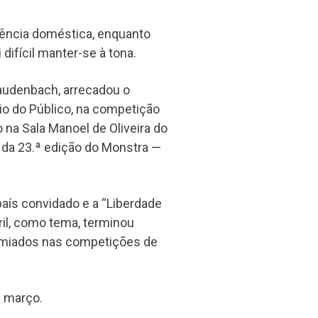
ência doméstica, enquanto
ifícil manter-se à tona.
Laudenbach, arrecadou o
o do Público, na competição
na Sala Manoel de Oliveira do
da 23.ª edição do Monstra —
 país convidado e a “Liberdade
ril, como tema, terminou
remiados nas competições de
e março.