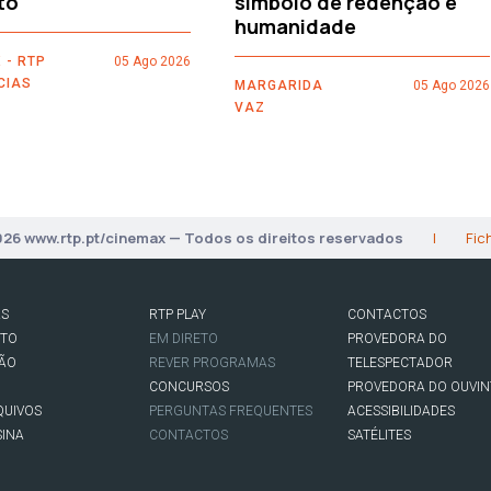
to
simbolo de redenção e
humanidade
 - RTP
05 Ago 2026
CIAS
MARGARIDA
05 Ago 2026
VAZ
026 www.rtp.pt/cinemax — Todos os direitos reservados
|
Fic
AS
RTP PLAY
CONTACTOS
RTO
EM DIRETO
PROVEDORA DO
SÃO
REVER PROGRAMAS
TELESPECTADOR
CONCURSOS
PROVEDORA DO OUVIN
QUIVOS
PERGUNTAS FREQUENTES
ACESSIBILIDADES
SINA
CONTACTOS
SATÉLITES