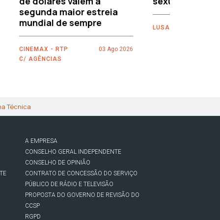
de dólares valem a
sexuais
segunda maior estreia
mundial de sempre
LUSA
CINEMAX - RTP
03 Ago 2026
C/ AGÊNCIAS
ha Técnica
A EMPRESA
CONSELHO GERAL INDEPENDENTE
CONSELHO DE OPINIÃO
TE
CONTRATO DE CONCESSÃO DO SERVIÇO
PÚBLICO DE RÁDIO E TELEVISÃO
PROPOSTA DO GOVERNO DE REVISÃO DO
CCSP
RGPD