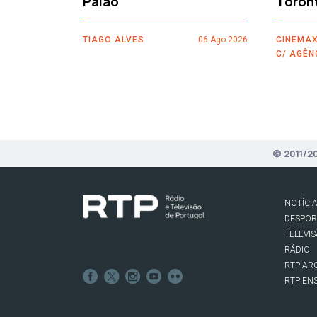
Paião
Toron
TIAGO ALVES
06 Ago 2026
CINEMAX
C/ AGÊN
© 2011/2
NOTÍCI
DESPO
TELEVI
RÁDIO
RTP AR
RTP EN