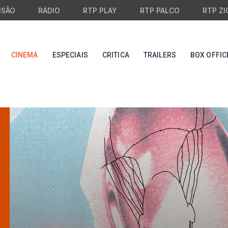
ISÃO
RÁDIO
RTP PLAY
RTP PALCO
RTP ZI
CINEMA
ESPECIAIS
CRITICA
TRAILERS
BOX OFFIC