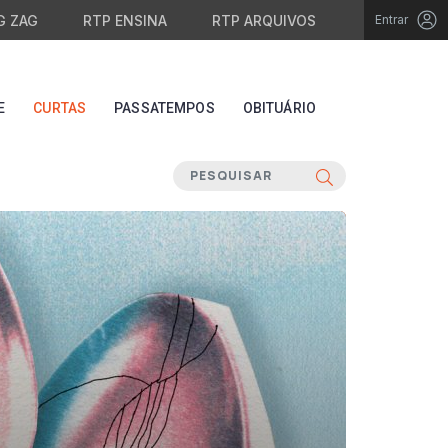
G ZAG
RTP ENSINA
RTP ARQUIVOS
Entrar
E
CURTAS
PASSATEMPOS
OBITUÁRIO