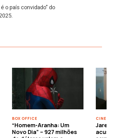
é o país convidado” do
 2025.
›
BOX OFFICE
CINEMA
“Homem-Aranha: Um
Jared Leto reje
Novo Dia” – 927 milhões
acusações de 