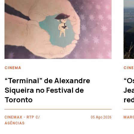
CINEMA
CIN
“Terminal” de Alexandre
“O
Siqueira no Festival de
Je
Toronto
re
CINEMAX - RTP C/
05 Ago 2026
MARG
AGÊNCIAS