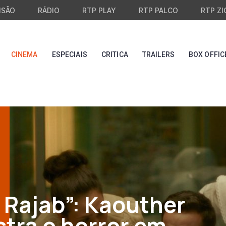
ISÃO
RÁDIO
RTP PLAY
RTP PALCO
RTP ZI
CINEMA
ESPECIAIS
CRITICA
TRAILERS
BOX OFFIC
d Rajab”: Kaouther
tra o horror em