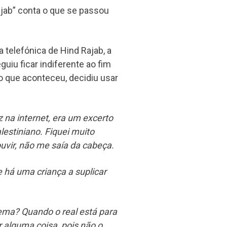
ajab” conta o que se passou
 telefónica de Hind Rajab, a
uiu ficar indiferente ao fim
o que aconteceu, decidiu usar
 na internet, era um excerto
estiniano. Fiquei muito
ouvir, não me saía da cabeça.
há uma criança a suplicar
nema? Quando o real está para
r alguma coisa, pois não o