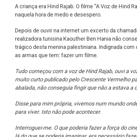
A criança era Hind Rajab. O filme “A Voz de Hind R
naquela hora de medo e desespero.
Depois de ouvir na internet um excerto da chamada
realizadora tunisina Kaouther Ben Hania não conseg
trágico desta menina palestiniana. Indignada com 
as armas que tem: fazer um filme.
Tudo começou com a voz de Hind Rajab, ouvi a voz
muito curto publicado pelo Crescente Vermelho pal
abalada, não conseguia fingir que não a estava a 
Disse para mim própria, vivemos num mundo onde 
para viver. Isto não pode acontecer.
Interroguei-me. O que poderia fazer a força do ci
lá do que se poderia imaginar, era necessário faze