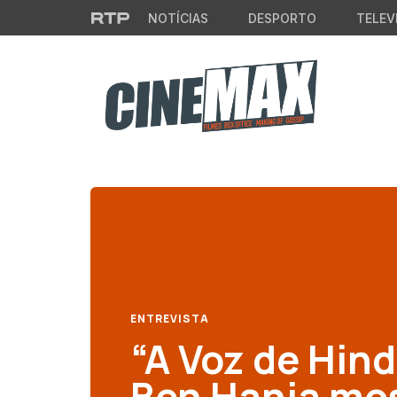
Saltar para o conteúdo principal
NOTÍCIAS
DESPORTO
TELEV
ENTREVISTA
“A Voz de Hin
Ben Hania mos