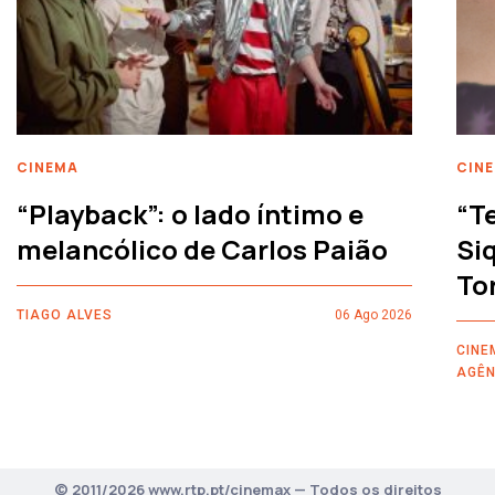
CINEMA
CIN
“Playback”: o lado íntimo e
“T
melancólico de Carlos Paião
Siq
To
TIAGO ALVES
06 Ago 2026
CINE
AGÊN
© 2011/2026 www.rtp.pt/cinemax — Todos os direitos