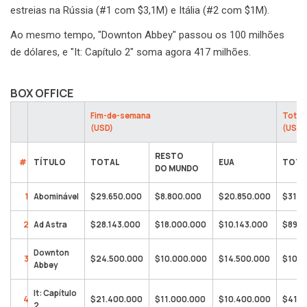
estreias na Rússia (#1 com $3,1M) e Itália (#2 com $1M).
Ao mesmo tempo, "Downton Abbey" passou os 100 milhões
de dólares, e "It: Capítulo 2" soma agora 417 milhões.
BOX OFFICE
Fim-de-semana
Total
(USD)
(USD)
RESTO
#
TÍTULO
TOTAL
EUA
TOTA
DO MUNDO
1
Abominável
$29.650.000
$8.800.000
$20.850.000
$31.0
2
Ad Astra
$28.143.000
$18.000.000
$10.143.000
$89.0
Downton
3
$24.500.000
$10.000.000
$14.500.000
$107.
Abbey
It: Capítulo
4
$21.400.000
$11.000.000
$10.400.000
$417.
2