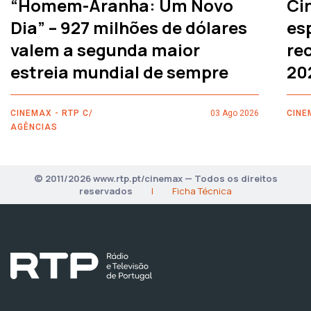
“Homem-Aranha: Um Novo
Ci
Dia” – 927 milhões de dólares
es
valem a segunda maior
rec
estreia mundial de sempre
20
CINEMAX - RTP C/
03 Ago 2026
CINE
AGÊNCIAS
© 2011/2026 www.rtp.pt/cinemax — Todos os direitos
reservados
|
Ficha Técnica