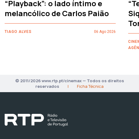
“Playback”: o lado íntimo e
“T
melancólico de Carlos Paião
Siq
To
TIAGO ALVES
06 Ago 2026
CINE
AGÊN
© 2011/2026 www.rtp.pt/cinemax — Todos os direitos
reservados
|
Ficha Técnica