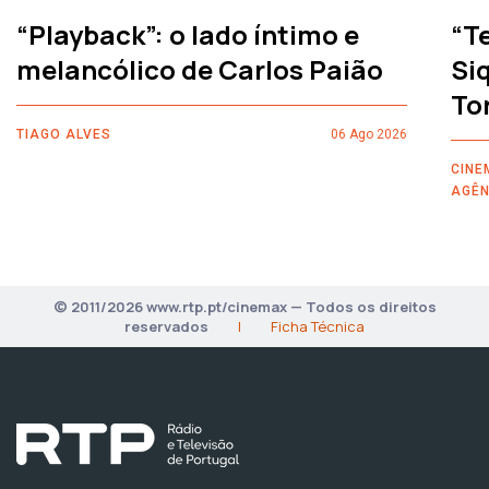
“Playback”: o lado íntimo e
“T
melancólico de Carlos Paião
Siq
To
TIAGO ALVES
06 Ago 2026
CINE
AGÊN
© 2011/2026 www.rtp.pt/cinemax — Todos os direitos
reservados
|
Ficha Técnica