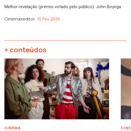
Melhor revelação (prémio votado pelo público): John Boyega
Cinemaxeditor
15 Fev 2016
+ conteúdos
CINEMA
CIN