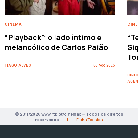
CINEMA
CIN
“Playback”: o lado íntimo e
“T
melancólico de Carlos Paião
Siq
To
TIAGO ALVES
06 Ago 2026
CINE
AGÊN
© 2011/2026 www.rtp.pt/cinemax — Todos os direitos
reservados
|
Ficha Técnica