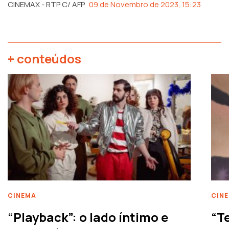
CINEMAX - RTP C/ AFP
09 de Novembro de 2023, 15:23
+ conteúdos
CINEMA
CIN
“Playback”: o lado íntimo e
“T