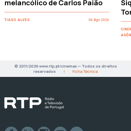
melancólico de Carlos Paião
Siq
To
TIAGO ALVES
06 Ago 2026
CINE
AGÊN
© 2011/2026 www.rtp.pt/cinemax — Todos os direitos
reservados
|
Ficha Técnica