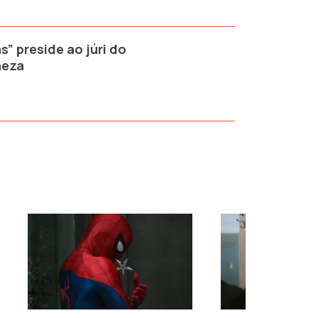
s” preside ao júri do
neza
›