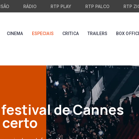
ISÃO
RÁDIO
RTP PLAY
RTP PALCO
RTP ZI
CINEMA
ESPECIAIS
CRITICA
TRAILERS
BOX OFFIC
festival de Cannes
 certo