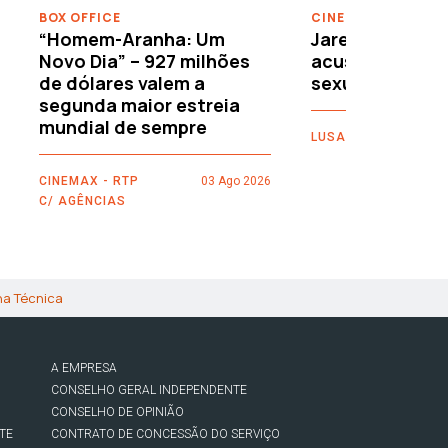
BOX OFFICE
CINEMA
“Homem-Aranha: Um
Jared Leto reje
Novo Dia” – 927 milhões
acusações de 
de dólares valem a
sexuais
segunda maior estreia
mundial de sempre
LUSA
CINEMAX - RTP
03 Ago 2026
C/ AGÊNCIAS
ha Técnica
A EMPRESA
CONSELHO GERAL INDEPENDENTE
CONSELHO DE OPINIÃO
TE
CONTRATO DE CONCESSÃO DO SERVIÇO