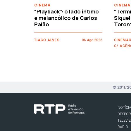
CINEMA
CINEMA
“Playback”: o lado íntimo
“Termi
e melancólico de Carlos
Siquei
Paião
Toron
TIAGO ALVES
06 Ago 2026
CINEMAX
C/ AGÊN
© 2011/2
NOTÍCI
DESPO
TELEVI
RÁDIO