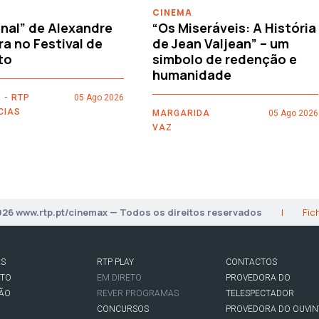
CINEMA
nal” de Alexandre
“Os Miseráveis: A História
ra no Festival de
de Jean Valjean” – um
to
simbolo de redenção e
humanidade
 - RTP
05 Ago 2026
CIAS
MARGARIDA
05 Ago 2026
VAZ
026 www.rtp.pt/cinemax — Todos os direitos reservados
|
Fic
AS
RTP PLAY
CONTACTOS
RTO
EM DIRETO
PROVEDORA DO
SÃO
REVER PROGRAMAS
TELESPECTADOR
CONCURSOS
PROVEDORA DO OUVIN