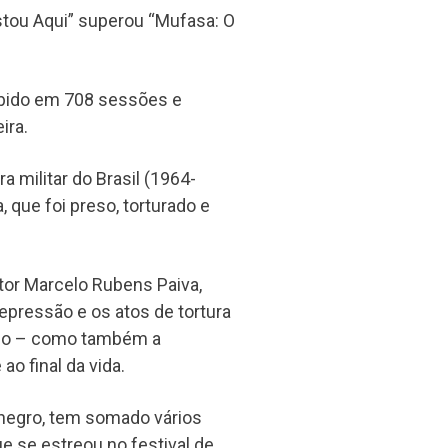
Estou Aqui” superou “Mufasa: O
xibido em 708 sessões e
ira.
a militar do Brasil (1964-
, que foi preso, torturado e
or Marcelo Rubens Paiva,
repressão e os atos de tortura
rado – como também a
o final da vida.
tenegro, tem somado vários
ue se estreou no festival de