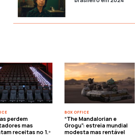
VER MAIS
ICE
BOX OFFICE
as perdem
“The Mandalorian e
tadores mas
Grogu”: estreia mundial
am receitas no 1.º
modesta mas rentável