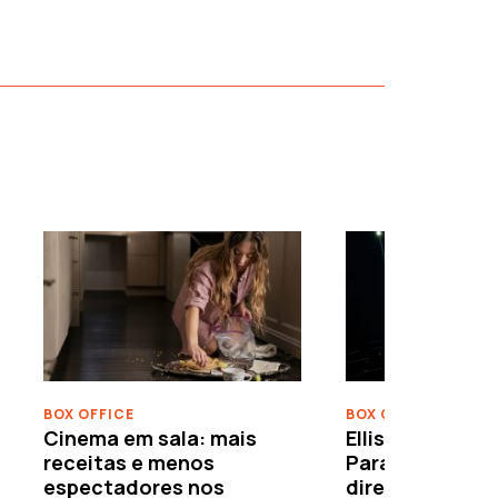
›
BOX OFFICE
BOX OFFICE
Cinema em sala: mais
Ellison leva o c
receitas e menos
Paramount–War
espectadores nos
directamente 