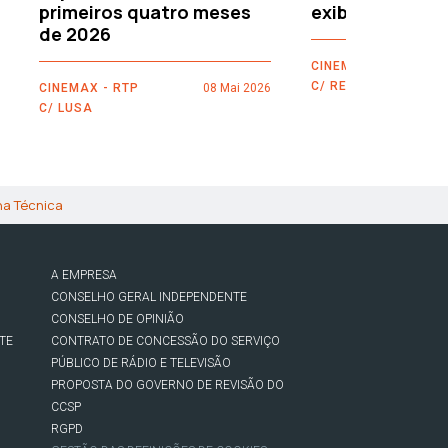
primeiros quatro meses
exibidores
de 2026
CINEMAX - RTP
C/ REUTERS
CINEMAX - RTP
08 Mai 2026
C/ LUSA
ha Técnica
A EMPRESA
CONSELHO GERAL INDEPENDENTE
CONSELHO DE OPINIÃO
TE
CONTRATO DE CONCESSÃO DO SERVIÇO
PÚBLICO DE RÁDIO E TELEVISÃO
PROPOSTA DO GOVERNO DE REVISÃO DO
CCSP
RGPD