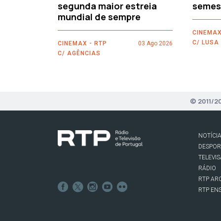
segunda maior estreia
semes
mundial de sempre
CINEMAX
C/ LUSA
CINEMAX - RTP
03 Ago 2026
C/ AGÊNCIAS
© 2011/2
NOTÍCI
DESPO
TELEVI
RÁDIO
RTP AR
RTP EN