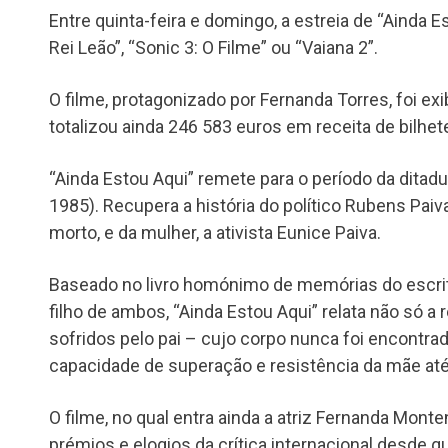
Entre quinta-feira e domingo, a estreia de “Ainda 
Rei Leão”, “Sonic 3: O Filme” ou “Vaiana 2”.
O filme, protagonizado por Fernanda Torres, foi e
totalizou ainda 246 583 euros em receita de bilhete
“Ainda Estou Aqui” remete para o período da ditadur
1985). Recupera a história do político Rubens Paiva
morto, e da mulher, a ativista Eunice Paiva.
Baseado no livro homónimo de memórias do escrit
filho de ambos, “Ainda Estou Aqui” relata não só a 
sofridos pelo pai – cujo corpo nunca foi encont
capacidade de superação e resistência da mãe até a
O filme, no qual entra ainda a atriz Fernanda Mon
prémios e elogios da crítica internacional desde q