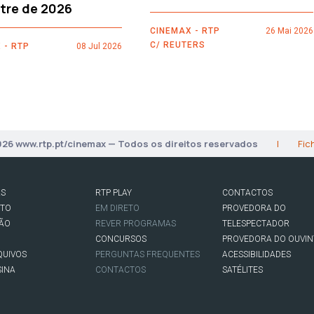
tre de 2026
CINEMAX - RTP
26 Mai 2026
C/ REUTERS
 - RTP
08 Jul 2026
026 www.rtp.pt/cinemax — Todos os direitos reservados
|
Fic
AS
RTP PLAY
CONTACTOS
RTO
EM DIRETO
PROVEDORA DO
SÃO
REVER PROGRAMAS
TELESPECTADOR
CONCURSOS
PROVEDORA DO OUVIN
QUIVOS
PERGUNTAS FREQUENTES
ACESSIBILIDADES
SINA
CONTACTOS
SATÉLITES