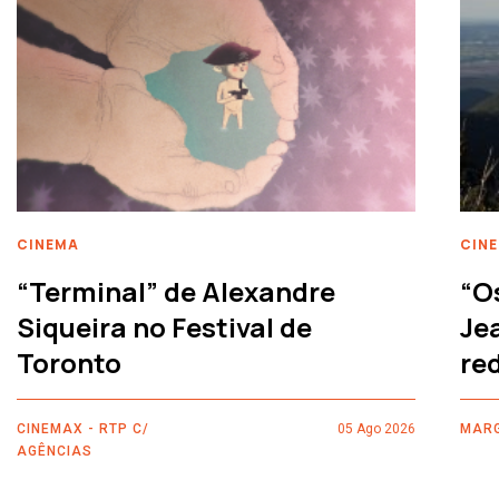
CINEMA
CIN
“Terminal” de Alexandre
“O
Siqueira no Festival de
Je
Toronto
re
CINEMAX - RTP C/
05 Ago 2026
MARG
AGÊNCIAS