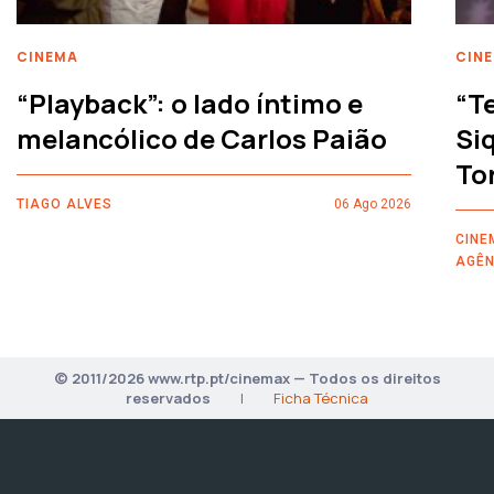
CINEMA
CIN
“Playback”: o lado íntimo e
“T
melancólico de Carlos Paião
Siq
To
TIAGO ALVES
06 Ago 2026
CINE
AGÊN
© 2011/2026 www.rtp.pt/cinemax — Todos os direitos
reservados
|
Ficha Técnica