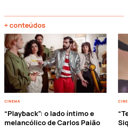
+ conteúdos
CINEMA
CIN
“Playback”: o lado íntimo e
“T
melancólico de Carlos Paião
Siq