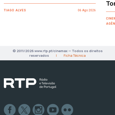
To
TIAGO ALVES
06 Ago 2026
CINE
AGÊN
© 2011/2026 www.rtp.pt/cinemax — Todos os direitos
reservados
|
Ficha Técnica