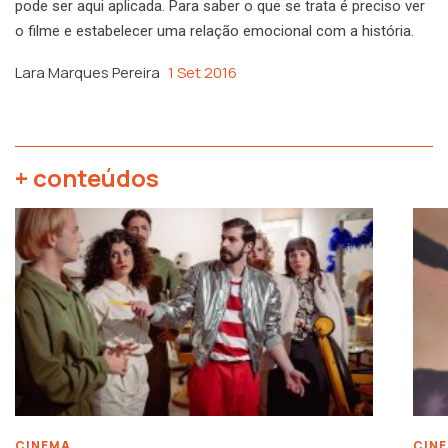
pode ser aqui aplicada. Para saber o que se trata é preciso ver
o filme e estabelecer uma relação emocional com a história.
Lara Marques Pereira
1 Set 2016
+ conteúdos
CINEMA
CIN