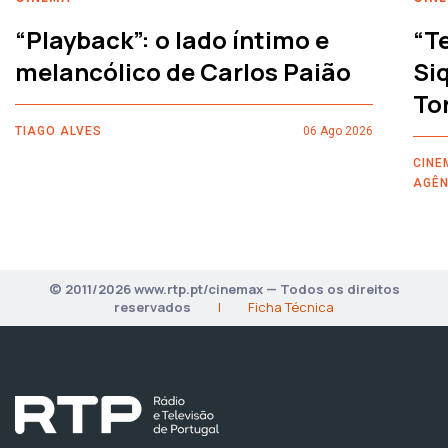
“Playback”: o lado íntimo e
“T
melancólico de Carlos Paião
Siq
To
TIAGO ALVES
06 Ago 2026
CINE
AGÊN
© 2011/2026 www.rtp.pt/cinemax — Todos os direitos
reservados
|
Ficha Técnica