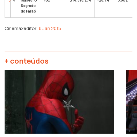
5
4
Museu: O
Fox
$14.518.274
-28,1%
3.802
Segredo
do Faraó
Cinemaxeditor
6 Jan 2015
+ conteúdos