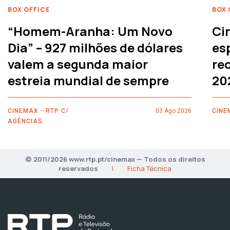
BOX OFFICE
BOX 
“Homem-Aranha: Um Novo
Ci
Dia” – 927 milhões de dólares
es
valem a segunda maior
rec
estreia mundial de sempre
20
CINEMAX - RTP C/
03 Ago 2026
CINE
AGÊNCIAS
© 2011/2026 www.rtp.pt/cinemax — Todos os direitos
reservados
|
Ficha Técnica