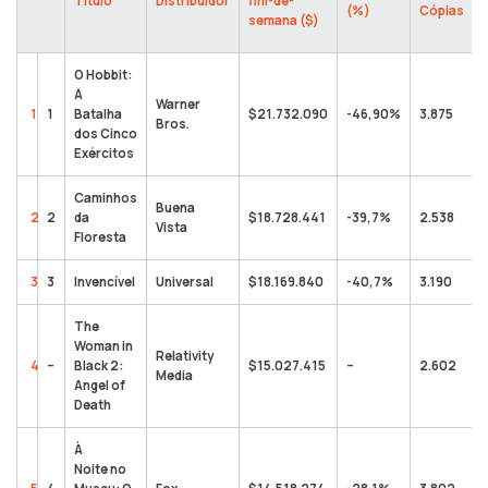
Título
Distribuidor
fim-de-
(%)
Cópias
semana ($)
O Hobbit:
A
Warner
1
1
Batalha
$21.732.090
-46,90%
3.875
Bros.
dos Cinco
Exércitos
Caminhos
Buena
2
2
da
$18.728.441
-39,7%
2.538
Vista
Floresta
3
3
Invencível
Universal
$18.169.840
-40,7%
3.190
The
Woman in
Relativity
4
–
Black 2:
$15.027.415
–
2.602
Media
Angel of
Death
À
Noite no