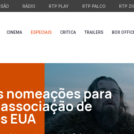
ISÃO
RÁDIO
RTP PLAY
RTP PALCO
RTP ZI
CINEMA
ESPECIAIS
CRITICA
TRAILERS
BOX OFFIC
s nomeações para
 associação de
os EUA