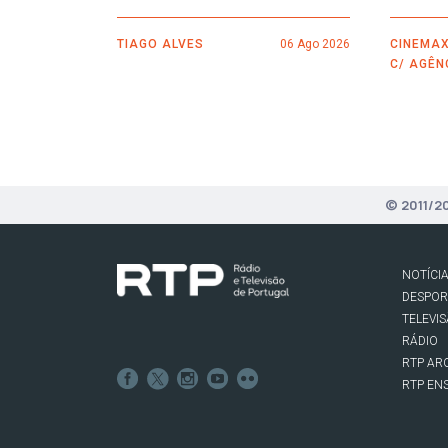
TIAGO ALVES
06 Ago 2026
CINEMAX
C/ AGÊN
© 2011/2
NOTÍCI
DESPO
TELEVI
RÁDIO
RTP AR
RTP EN