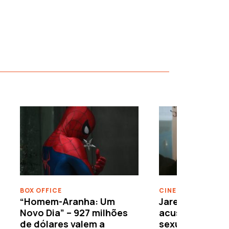
›
BOX OFFICE
CINEMA
“Homem-Aranha: Um
Jared Leto reje
Novo Dia” – 927 milhões
acusações de 
de dólares valem a
sexuais