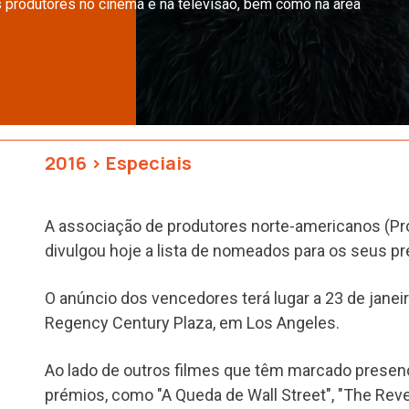
produtores no cinema e na televisão, bem como na área
2016
>
Especiais
A associação de produtores norte-americanos (Pr
divulgou hoje a lista de nomeados para os seus p
O anúncio dos vencedores terá lugar a 23 de janeir
Regency Century Plaza, em Los Angeles.
Ao lado de outros filmes que têm marcado presen
prémios, como "A Queda de Wall Street", "The Rev