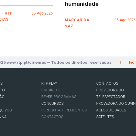
humanidade
 - RTP
05 Ago 2026
CIAS
MARGARIDA
05 Ago 2026
VAZ
026 www.rtp.pt/cinemax — Todos os direitos reservados
|
Fic
AS
RTP PLAY
CONTACTOS
RTO
EM DIRETO
PROVEDORA DO
SÃO
REVER PROGRAMAS
TELESPECTADOR
CONCURSOS
PROVEDORA DO OUVIN
QUIVOS
PERGUNTAS FREQUENTES
ACESSIBILIDADES
SINA
CONTACTOS
SATÉLITES