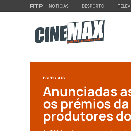
Saltar para o conteúdo principal
NOTÍCIAS
DESPORTO
TELEV
ESPECIAIS
Anunciadas a
os prémios da
produtores d