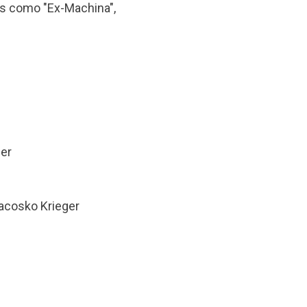
tes como "Ex-Machina",
ner
Macosko Krieger