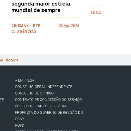
segunda maior estreia
mundial de sempre
LUSA
CINEMAX - RTP
03 Ago 2026
C/ AGÊNCIAS
ha Técnica
A EMPRESA
CONSELHO GERAL INDEPENDENTE
CONSELHO DE OPINIÃO
TE
CONTRATO DE CONCESSÃO DO SERVIÇO
PÚBLICO DE RÁDIO E TELEVISÃO
PROPOSTA DO GOVERNO DE REVISÃO DO
CCSP
RGPD