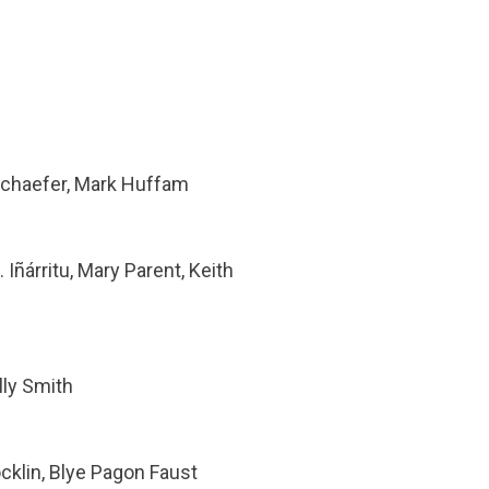
 Schaefer, Mark Huffam
Iñárritu, Mary Parent, Keith
lly Smith
cklin, Blye Pagon Faust