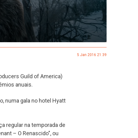
5 Jan 2016 21:39
oducers Guild of America)
rémios anuais.
o, numa gala no hotel Hyatt
ça regular na temporada de
enant – O Renascido", ou