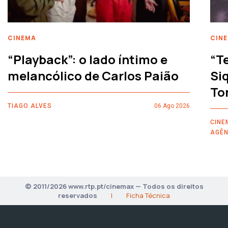
CINEMA
CIN
“Playback”: o lado íntimo e
“T
melancólico de Carlos Paião
Siq
To
TIAGO ALVES
06 Ago 2026
CINE
AGÊN
© 2011/2026 www.rtp.pt/cinemax — Todos os direitos
reservados
|
Ficha Técnica