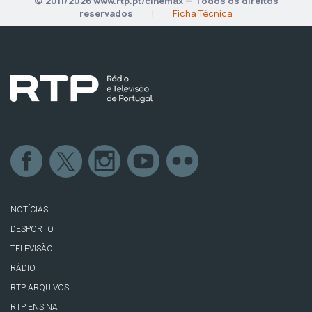
© 2011/2026 www.rtp.pt/cinemax — Todos os direitos
reservados
|
Ficha Técnica
NOTÍCIAS
DESPORTO
TELEVISÃO
RÁDIO
RTP ARQUIVOS
RTP ENSINA