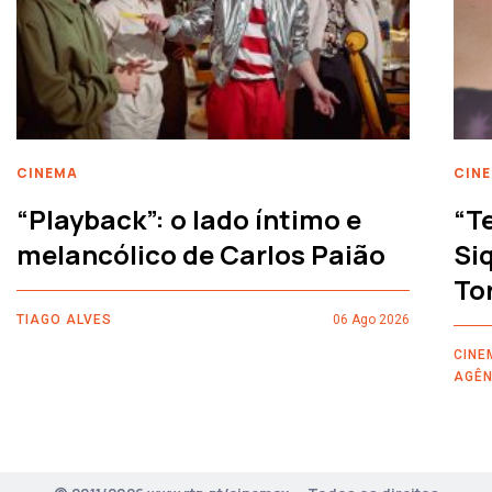
CINEMA
CIN
“Playback”: o lado íntimo e
“T
melancólico de Carlos Paião
Siq
To
TIAGO ALVES
06 Ago 2026
CINE
AGÊN