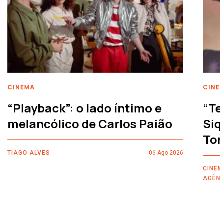
CINEMA
CIN
“Playback”: o lado íntimo e
“T
melancólico de Carlos Paião
Siq
To
TIAGO ALVES
06 Ago 2026
CINE
AGÊN