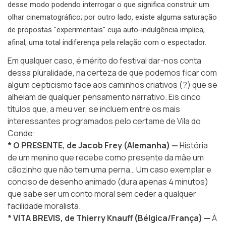
desse modo podendo interrogar o que significa construir um
olhar cinematográfico; por outro lado, existe alguma saturação
de propostas "experimentais" cuja auto-indulgência implica,
afinal, uma total indiferença pela relação com o espectador.
Em qualquer caso, é mérito do festival dar-nos conta
dessa pluralidade, na certeza de que podemos ficar com
algum cepticismo face aos caminhos criativos (?) que se
alheiam de qualquer pensamento narrativo. Eis cinco
títulos que, a meu ver, se incluem entre os mais
interessantes programados pelo certame de Vila do
Conde:
* O PRESENTE, de Jacob Frey (Alemanha) —
História
de um menino que recebe como presente da mãe um
cãozinho que não tem uma perna… Um caso exemplar e
conciso de desenho animado (dura apenas 4 minutos)
que sabe ser um conto moral sem ceder a qualquer
facilidade moralista.
* VITA BREVIS, de Thierry Knauff (Bélgica/França) —
À