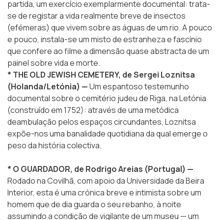
partida, um exercício exemplarmente documental: trata-
se de registar a vida realmente breve de insectos
(efémeras) que vivem sobre as águas de um rio. A pouco
e pouco, instala-se um misto de estranheza e fascínio
que confere ao filme a dimensão quase abstracta de um
painel sobre vida e morte.
* THE OLD JEWISH CEMETERY, de Sergei Loznitsa
(Holanda/Letónia) —
Um espantoso testemunho
documental sobre o cemitério judeu de Riga, na Letónia
(construído em 1752): através de uma metódica
deambulação pelos espaços circundantes, Loznitsa
expõe-nos uma banalidade quotidiana da qual emerge o
peso da história colectiva.
* O GUARDADOR, de Rodrigo Areias (Portugal) —
Rodado na Covilhã, com apoio da Universidade da Beira
Interior, esta é uma crónica breve e intimista sobre um
homem que de dia guarda o seu rebanho, à noite
assumindo a condição de vigilante de um museu — um