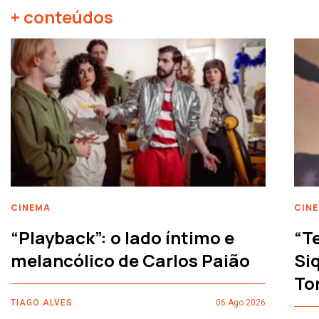
+ conteúdos
CINEMA
CIN
“Playback”: o lado íntimo e
“T
melancólico de Carlos Paião
Siq
To
TIAGO ALVES
06 Ago 2026