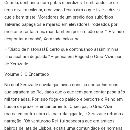
Guarda, sonhando com putas e perdizes. Lembrando-se de
uma oliveira milenar, uma vaca ferida dirá o que tiver a dizer e
que é bem triste! Moradores de um prédio dos subúrbios
salvarão papagaios e mijarão em elevadores, rodeados por
mortos e fantasmas; mas também por um cão que…”. E vendo
despontar a manhã, Xerazade calou-se.
– “Diabo de histórias! É certo que continuando assim minha
filha acabará degolada!” – pensa em Bagdad o Grão-Vizir; pai
de Xerazade
Volume 3, O Encantado
No qual Xerazade duvida que ainda consiga contar histórias
que agradem ao Rei, dado que o que tem para contar pesa três
mil toneladas. Por isso foge do palácio e percorre o Reino em
busca de prazer e encantamento. O seu pai, o Grão-Vizir
marca encontro com ela na roda gigante, e Xerazade retoma a
narração: “Oh venturoso Rei, fui sabedora que em antigos
bairros de lata de Lisboa, existia uma comunidade de homens