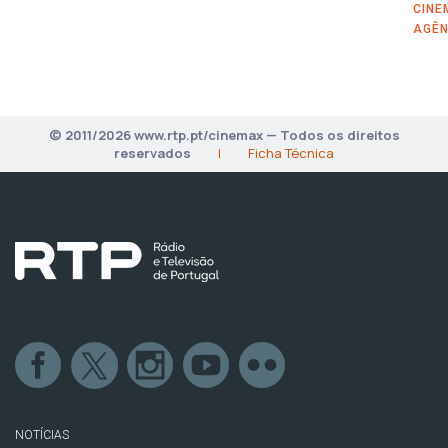
CINE
AGÊN
© 2011/2026 www.rtp.pt/cinemax — Todos os direitos
reservados
|
Ficha Técnica
NOTÍCIAS