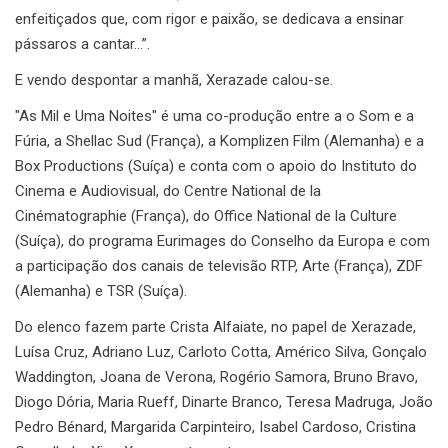
enfeitiçados que, com rigor e paixão, se dedicava a ensinar
pássaros a cantar…”.
E vendo despontar a manhã, Xerazade calou-se.
"As Mil e Uma Noites" é uma co-produção entre a o Som e a
Fúria, a Shellac Sud (França), a Komplizen Film (Alemanha) e a
Box Productions (Suíça) e conta com o apoio do Instituto do
Cinema e Audiovisual, do Centre National de la
Cinématographie (França), do Office National de la Culture
(Suíça), do programa Eurimages do Conselho da Europa e com
a participação dos canais de televisão RTP, Arte (França), ZDF
(Alemanha) e TSR (Suíça).
Do elenco fazem parte Crista Alfaiate, no papel de Xerazade,
Luísa Cruz, Adriano Luz, Carloto Cotta, Américo Silva, Gonçalo
Waddington, Joana de Verona, Rogério Samora, Bruno Bravo,
Diogo Dória, Maria Rueff, Dinarte Branco, Teresa Madruga, João
Pedro Bénard, Margarida Carpinteiro, Isabel Cardoso, Cristina