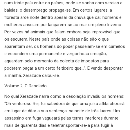
num triste país entre os países, onde se sonha com sereias e
baleias, o desemprego propaga-se. Em certos lugares, a
floresta arde noite dentro apesar da chuva que cai; homens e
mulheres anseiam por lançarem-se ao mar em pleno Inverno.
Por vezes há animais que falam embora seja improvável que
os escutem. Neste país onde as coisas não são o que
aparentam ser, os homens do poder passeiam-se em camelos
e escondem uma permanente e vergonhosa erecção;
aguardam pelo momento da colecta de impostos para
poderem pagar a um certo feiticeiro que…”. E vendo despontar
a manhã, Xerazade calou-se.
Volume 2, O Desolado
No qual Xerazade narra como a desolação invadiu os homens:
“Oh venturoso Rei, fui sabedora de que uma juíza aflita chorará
em lugar de ditar a sua sentença, na noite de três luares. Um
assassino em fuga vagueará pelas terras interiores durante
mais de quarenta dias e teletransportar-se-á para fugir à