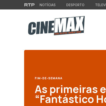
Saltar para o conteúdo principal
NOTÍCIAS
DESPORTO
TELEV
FIM-DE-SEMANA
As primeiras e
“Fantástico 