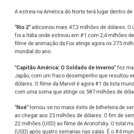
A estreia na América do Norte terá lugar dentro d
"Rio 2"
adicionou mais 47,3 milhões de dólares. O
foi a Itália onde estreou em #1 com 2,4 milhões de
filme de animação da Fox atinge agora os 275 mil
mundial do ano.
"Capitão América: O Soldado de Inverno"
fez mai
Japão, com um fraco desempenho que resultou e
dólares. O filme da Marvel é agora #1 da lista mun
com uma soma que atinge os 587 milhões de dóla
"Noé"
tornou-se no maior êxito de bilheteira de s
ao chegar aos 23 milhões de dólares. O fim de s
22 milhões (USD) ao filme de Aronofsky. O total m
(USD) após quatro semanas nas salas. É o #4 mund