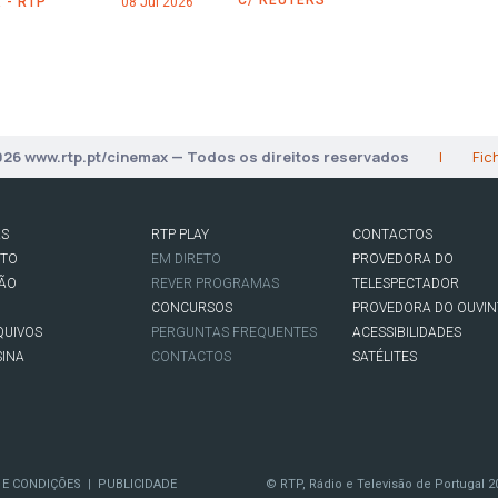
 - RTP
08 Jul 2026
026 www.rtp.pt/cinemax — Todos os direitos reservados
|
Fic
AS
RTP PLAY
CONTACTOS
RTO
EM DIRETO
PROVEDORA DO
SÃO
REVER PROGRAMAS
TELESPECTADOR
CONCURSOS
PROVEDORA DO OUVIN
QUIVOS
PERGUNTAS FREQUENTES
ACESSIBILIDADES
SINA
CONTACTOS
SATÉLITES
 E CONDIÇÕES
PUBLICIDADE
© RTP, Rádio e Televisão de Portugal 2
|