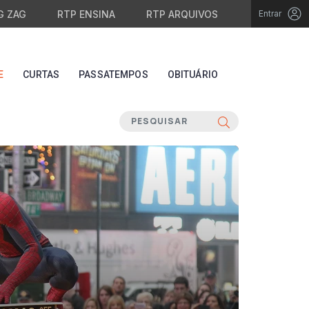
G ZAG
RTP ENSINA
RTP ARQUIVOS
Entrar
E
CURTAS
PASSATEMPOS
OBITUÁRIO