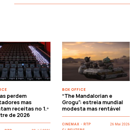
ICE
BOX OFFICE
as perdem
“The Mandalorian e
tadores mas
Grogu”: estreia mundial
am receitas no 1.º
modesta mas rentável
tre de 2026
CINEMAX - RTP
26 Mai 2026
C/ REUTERS