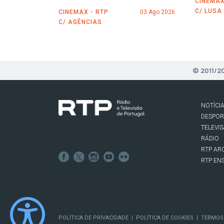
CINEMAX
C/ LUSA
CINEMAX - RTP
03 Ago 2026
C/ AGÊNCIAS
© 2011/2
NOTÍCI
DESPO
TELEVI
RÁDIO
RTP AR
RTP EN
POLÍTICA DE PRIVACIDADE
POLÍTICA DE COOKIES
TERMOS
|
|