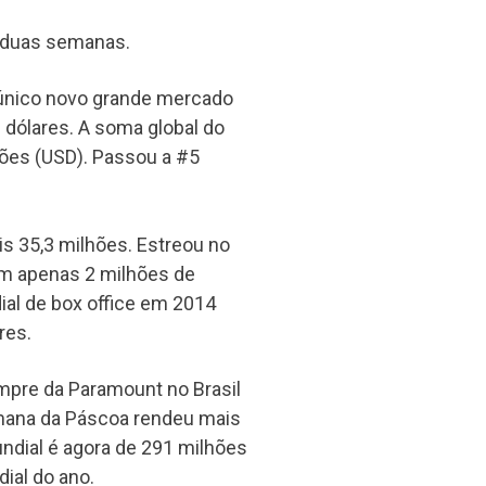
e duas semanas.
 único novo grande mercado
 dólares. A soma global do
hões (USD). Passou a #5
s 35,3 milhões. Estreou no
m apenas 2 milhões de
dial de box office em 2014
res.
empre da Paramount no Brasil
emana da Páscoa rendeu mais
undial é agora de 291 milhões
ial do ano.