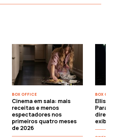
›
BOX OFFICE
BOX OFFICE
Cinema em sala: mais
Ellison leva o c
receitas e menos
Paramount–War
espectadores nos
directamente 
primeiros quatro meses
exibidores
de 2026