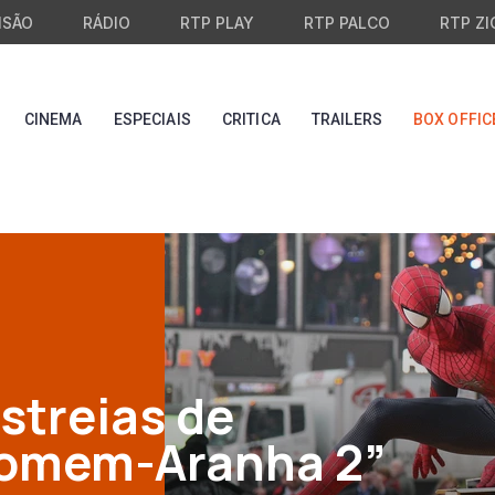
ISÃO
RÁDIO
RTP PLAY
RTP PALCO
RTP ZI
CINEMA
ESPECIAIS
CRITICA
TRAILERS
BOX OFFIC
streias de
Homem-Aranha 2”