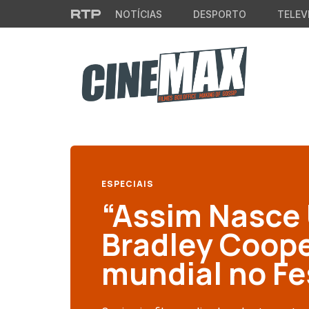
Saltar para o conteúdo principal
NOTÍCIAS
DESPORTO
TELEV
ESPECIAIS
“Assim Nasce 
Bradley Coope
mundial no Fe