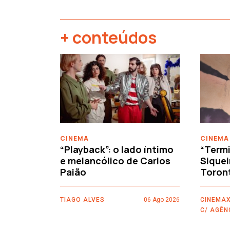
+ conteúdos
‹
CINEMA
CINEMA
“Playback”: o lado íntimo
“Termi
e melancólico de Carlos
Siquei
Paião
Toron
TIAGO ALVES
06 Ago 2026
CINEMAX
C/ AGÊN