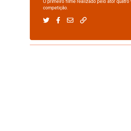
O primeiro filme realizado pelo ator quat
competição.