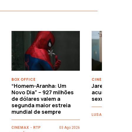
›
BOX OFFICE
CINEMA
“Homem-Aranha: Um
Jared Leto reje
Novo Dia” – 927 milhões
acusações de 
de dólares valem a
sexuais
segunda maior estreia
mundial de sempre
LUSA
CINEMAX - RTP
03 Ago 2026