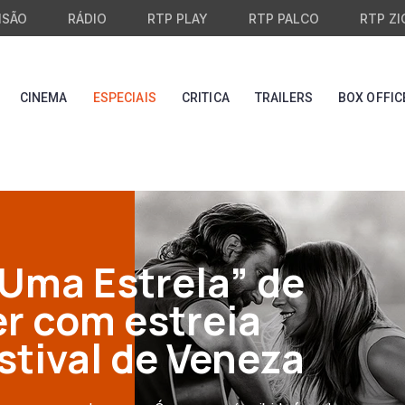
ISÃO
RÁDIO
RTP PLAY
RTP PALCO
RTP ZI
CINEMA
ESPECIAIS
CRITICA
TRAILERS
BOX OFFIC
Uma Estrela” de
r com estreia
stival de Veneza