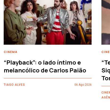
CINEMA
CIN
“Playback”: o lado íntimo e
“T
melancólico de Carlos Paião
Siq
To
TIAGO ALVES
06 Ago 2026
CINE
AGÊN