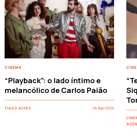
CINEMA
CIN
“Playback”: o lado íntimo e
“T
melancólico de Carlos Paião
Siq
To
TIAGO ALVES
06 Ago 2026
CINE
AGÊN