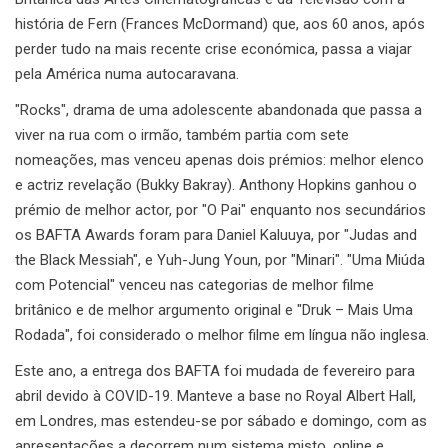
história de Fern (Frances McDormand) que, aos 60 anos, após
perder tudo na mais recente crise económica, passa a viajar
pela América numa autocaravana.
"Rocks", drama de uma adolescente abandonada que passa a
viver na rua com o irmão, também partia com sete
nomeações, mas venceu apenas dois prémios: melhor elenco
e actriz revelação (Bukky Bakray). Anthony Hopkins ganhou o
prémio de melhor actor, por "O Pai" enquanto nos secundários
os BAFTA Awards foram para Daniel Kaluuya, por "Judas and
the Black Messiah", e Yuh-Jung Youn, por "Minari". "Uma Miúda
com Potencial" venceu nas categorias de melhor filme
britânico e de melhor argumento original e "Druk – Mais Uma
Rodada", foi considerado o melhor filme em língua não inglesa.
Este ano, a entrega dos BAFTA foi mudada de fevereiro para
abril devido à COVID-19. Manteve a base no Royal Albert Hall,
em Londres, mas estendeu-se por sábado e domingo, com as
apresentações a decorrem num sistema misto, online e