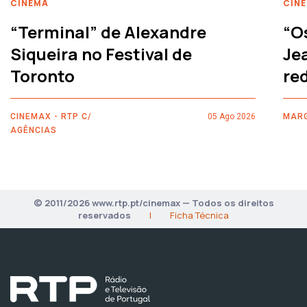
CINEMA
CIN
“Terminal” de Alexandre
“O
Siqueira no Festival de
Je
Toronto
re
CINEMAX - RTP C/
05 Ago 2026
MARG
AGÊNCIAS
© 2011/2026 www.rtp.pt/cinemax — Todos os direitos
reservados
|
Ficha Técnica