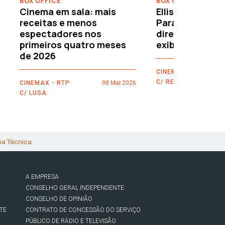
BOX OFFICE
BOX OFFICE
Cinema em sala: mais
Ellison leva o c
receitas e menos
Paramount–War
espectadores nos
directamente 
primeiros quatro meses
exibidores
de 2026
CINEMAX - RTP
C/ REUTERS
CINEMAX - RTP
08 Mai 2026
C/ LUSA
ha Técnica
A EMPRESA
CONSELHO GERAL INDEPENDENTE
CONSELHO DE OPINIÃO
TE
CONTRATO DE CONCESSÃO DO SERVIÇO
PÚBLICO DE RÁDIO E TELEVISÃO