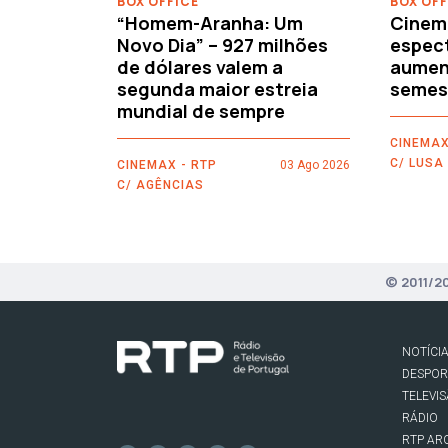
BOX OFFICE
BOX OFF
“Homem-Aranha: Um
Cinem
Novo Dia” – 927 milhões
espec
de dólares valem a
aument
segunda maior estreia
semes
mundial de sempre
CINEMAX
C/ LUSA
CINEMAX - RTP
03 Ago 2026
C/ AGÊNCIAS
© 2011/2
NOTÍCI
DESPO
TELEVI
RÁDIO
RTP AR