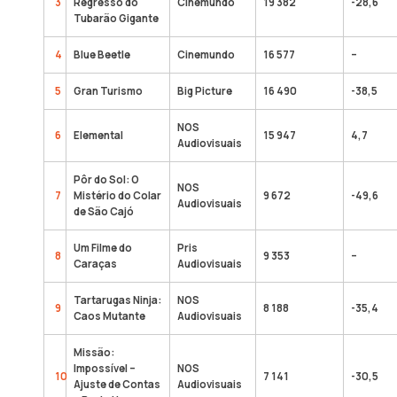
3
Regresso do
Cinemundo
19 382
-28,6
Tubarão Gigante
4
Blue Beetle
Cinemundo
16 577
–
5
Gran Turismo
Big Picture
16 490
-38,5
NOS
6
Elemental
15 947
4,7
Audiovisuais
Pôr do Sol: O
NOS
7
Mistério do Colar
9 672
-49,6
Audiovisuais
de São Cajó
Um Filme do
Pris
8
9 353
–
Caraças
Audiovisuais
Tartarugas Ninja:
NOS
9
8 188
-35,4
Caos Mutante
Audiovisuais
Missão:
Impossível –
NOS
10
7 141
-30,5
Ajuste de Contas
Audiovisuais