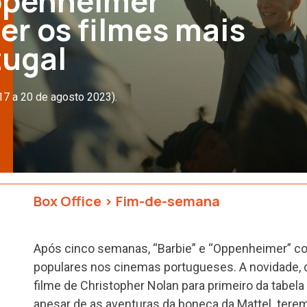
Oppenheimer”
er os filmes mais
tugal
17 a 20 de agosto 2023).
Box Office
>
Fim-de-semana
Após cinco semanas, “Barbie” e “Oppenheimer” co
populares nos cinemas portugueses. A novidade, 
filme de Christopher Nolan para primeiro da tabela 
apesar de as aventuras da boneca da Mattel tere