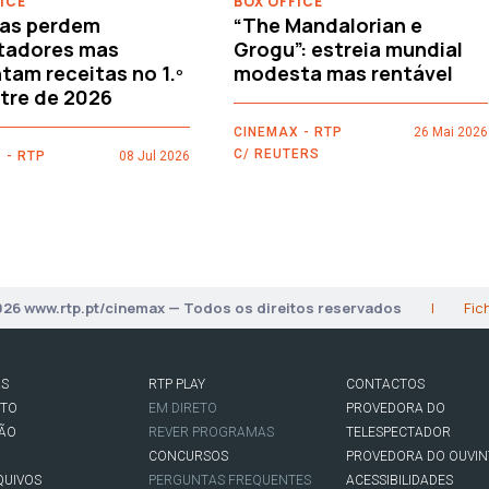
ICE
BOX OFFICE
as perdem
“The Mandalorian e
tadores mas
Grogu”: estreia mundial
am receitas no 1.º
modesta mas rentável
tre de 2026
CINEMAX - RTP
26 Mai 2026
C/ REUTERS
 - RTP
08 Jul 2026
026 www.rtp.pt/cinemax — Todos os direitos reservados
|
Fic
AS
RTP PLAY
CONTACTOS
RTO
EM DIRETO
PROVEDORA DO
SÃO
REVER PROGRAMAS
TELESPECTADOR
CONCURSOS
PROVEDORA DO OUVIN
QUIVOS
PERGUNTAS FREQUENTES
ACESSIBILIDADES