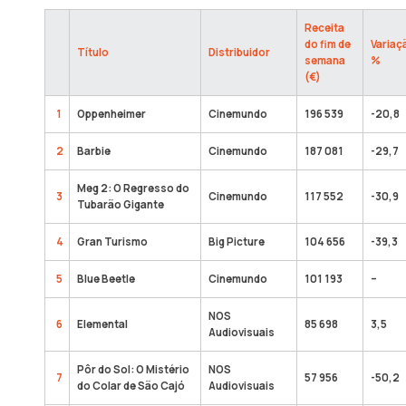
Receita
do fim de
Variaç
Título
Distribuidor
semana
%
(€)
1
Oppenheimer
Cinemundo
196 539
-20,8
2
Barbie
Cinemundo
187 081
-29,7
Meg 2: O Regresso do
3
Cinemundo
117 552
-30,9
Tubarão Gigante
4
Gran Turismo
Big Picture
104 656
-39,3
5
Blue Beetle
Cinemundo
101 193
–
NOS
6
Elemental
85 698
3,5
Audiovisuais
Pôr do Sol: O Mistério
NOS
7
57 956
-50,2
do Colar de São Cajó
Audiovisuais