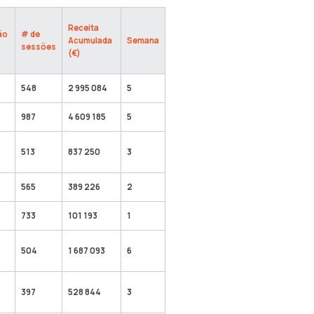
Receita
ão
# de
Acumulada
Semana
sessões
(€)
548
2 995 084
5
987
4 609 185
5
513
837 250
3
565
389 226
2
733
101 193
1
504
1 687 093
6
397
528 844
3