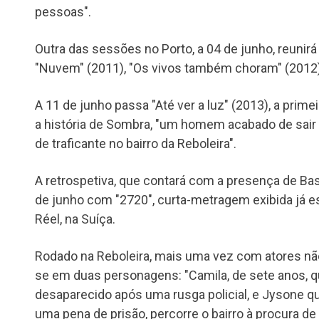
pessoas".
Outra das sessões no Porto, a 04 de junho, reunir
"Nuvem" (2011), "Os vivos também choram" (2012)
A 11 de junho passa "Até ver a luz" (2013), a prim
a história de Sombra, "um homem acabado de sair d
de traficante no bairro da Reboleira".
A retrospetiva, que contará com a presença de Bas
de junho com "2720", curta-metragem exibida já es
Réel, na Suíça.
Rodado na Reboleira, mais uma vez com atores não 
se em duas personagens: "Camila, de sete anos, 
desaparecido após uma rusga policial, e Jysone q
uma pena de prisão, percorre o bairro à procura de