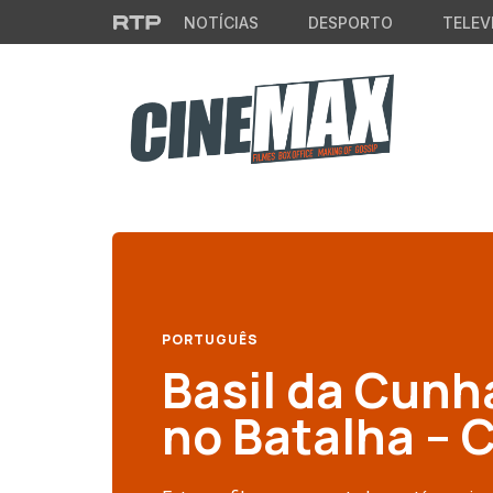
Saltar para o conteúdo principal
NOTÍCIAS
DESPORTO
TELEV
PORTUGUÊS
Basil da Cunh
no Batalha – 