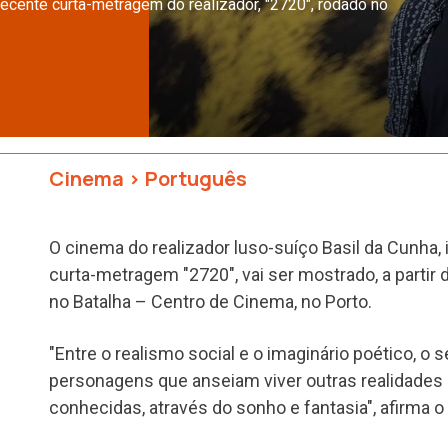
recente curta-metragem do realizador, "2720", rodado no
Cinema
>
Português
O cinema do realizador luso-suíço Basil da Cunha, 
curta-metragem "2720", vai ser mostrado, a partir
no Batalha – Centro de Cinema, no Porto.
"Entre o realismo social e o imaginário poético, o
personagens que anseiam viver outras realidades
conhecidas, através do sonho e fantasia", afirma o 