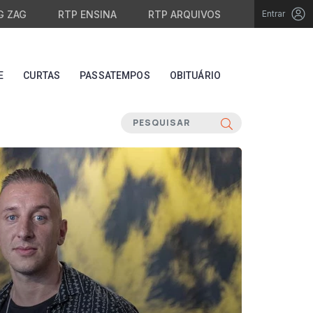
G ZAG
RTP ENSINA
RTP ARQUIVOS
Entrar
E
CURTAS
PASSATEMPOS
OBITUÁRIO