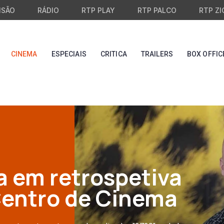
ISÃO
RÁDIO
RTP PLAY
RTP PALCO
RTP ZI
CINEMA
ESPECIAIS
CRITICA
TRAILERS
BOX OFFIC
a em retrospetiva
Centro de Cinema