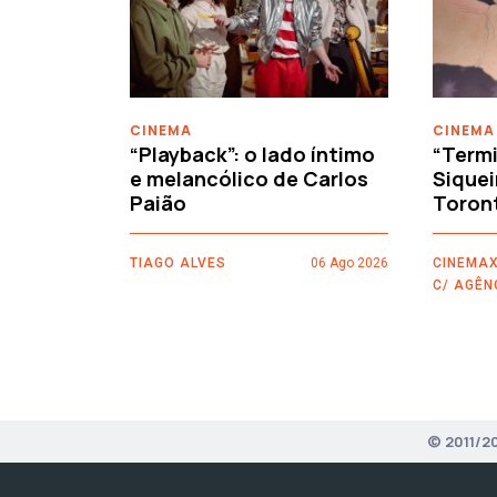
‹
CINEMA
CINEMA
“Playback”: o lado íntimo
“Termi
e melancólico de Carlos
Siquei
Paião
Toron
TIAGO ALVES
06 Ago 2026
CINEMAX
C/ AGÊN
© 2011/2