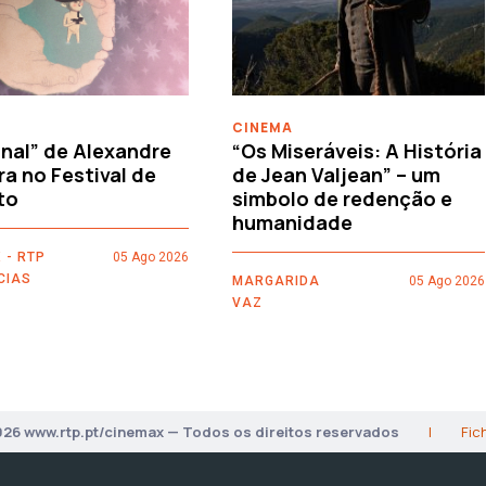
CINEMA
nal” de Alexandre
“Os Miseráveis: A História
ra no Festival de
de Jean Valjean” – um
to
simbolo de redenção e
humanidade
 - RTP
05 Ago 2026
CIAS
MARGARIDA
05 Ago 2026
VAZ
026 www.rtp.pt/cinemax — Todos os direitos reservados
|
Fic