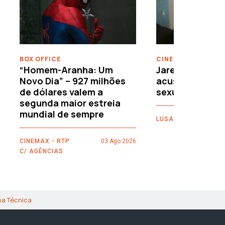
›
BOX OFFICE
CINEMA
“Homem-Aranha: Um
Jared Leto reje
Novo Dia” – 927 milhões
acusações de 
de dólares valem a
sexuais
segunda maior estreia
mundial de sempre
LUSA
CINEMAX - RTP
03 Ago 2026
C/ AGÊNCIAS
ha Técnica