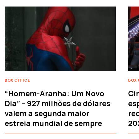
BOX OFFICE
BOX 
“Homem-Aranha: Um Novo
Ci
Dia” – 927 milhões de dólares
es
valem a segunda maior
rec
estreia mundial de sempre
20