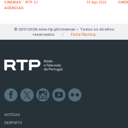
CINEMAX - RTP C/
03 Ago 2026
CINE
AGÊNCIAS
© 2011/2026 www.rtp.pt/cinemax — Todos os direitos
reservados
|
Ficha Técnica
NOTÍCIAS
DESPORTO