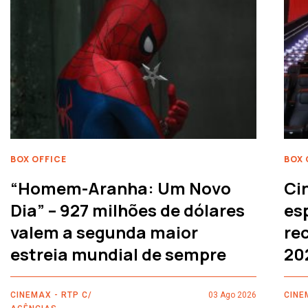
BOX OFFICE
BOX 
“Homem-Aranha: Um Novo
Ci
Dia” – 927 milhões de dólares
es
valem a segunda maior
rec
estreia mundial de sempre
20
CINEMAX - RTP C/
03 Ago 2026
CINE