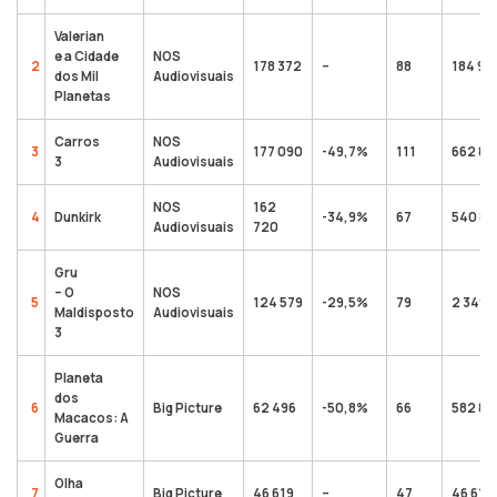
Valerian
e a Cidade
NOS
2
178 372
–
88
184 95
dos Mil
Audiovisuais
Planetas
Carros
NOS
3
177 090
-49,7%
111
662 87
3
Audiovisuais
NOS
162
4
Dunkirk
-34,9%
67
540 84
Audiovisuais
720
Gru
– O
NOS
5
124 579
-29,5%
79
2 349 
Maldisposto
Audiovisuais
3
Planeta
dos
6
Big Picture
62 496
-50,8%
66
582 84
Macacos: A
Guerra
Olha
7
Big Picture
46 619
–
47
46 619