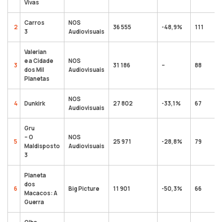
Vivas
Carros
NOS
2
36 555
-48,9%
111
3
Audiovisuais
Valerian
e a Cidade
NOS
3
31 186
–
88
dos Mil
Audiovisuais
Planetas
NOS
4
Dunkirk
27 802
-33,1%
67
Audiovisuais
Gru
– O
NOS
5
25 971
-28,8%
79
Maldisposto
Audiovisuais
3
Planeta
dos
6
Big Picture
11 901
-50,3%
66
Macacos: A
Guerra