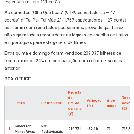
espectadores em 111 ecrãs.
As comédias "Olha Que Duas" (9.149 espectadores – 47
eccrãs) e "Tal Pai, Tal Mãe 2" (1.767 espectadores – 27 ecrãs)
estrearam com resultados paupérrimos, prova de que talvez
não seja má ideia reconsiderar as lógicas de escolha de títulos
em português para este género de filmes.
Entre quinta e domingo foram vendidos 209.337 bilhetes de
cinema, menos 24% em comparação com o fim-de-semana
anterior.
BOX OFFICE
Receita
do
Receit
Variação
# de
Título
Distribuidor
fim-de-
Acumu
(%)
ecrãs
semana
(€)
(€)
Baywatch:
NOS
1
219 731
-32,1%
71
713 81
Marés Vivas
Audiovisuais