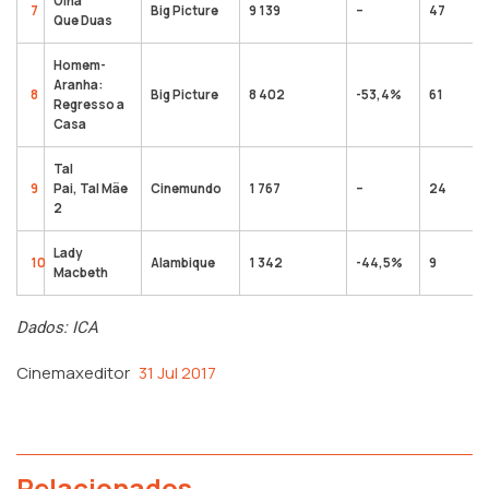
Olha
7
Big Picture
9 139
–
47
Que Duas
Homem-
Aranha:
8
Big Picture
8 402
-53,4%
61
Regresso a
Casa
Tal
9
Pai, Tal Mãe
Cinemundo
1 767
–
24
2
Lady
10
Alambique
1 342
-44,5%
9
Macbeth
Dados: ICA
Cinemaxeditor
31 Jul 2017
Relacionados