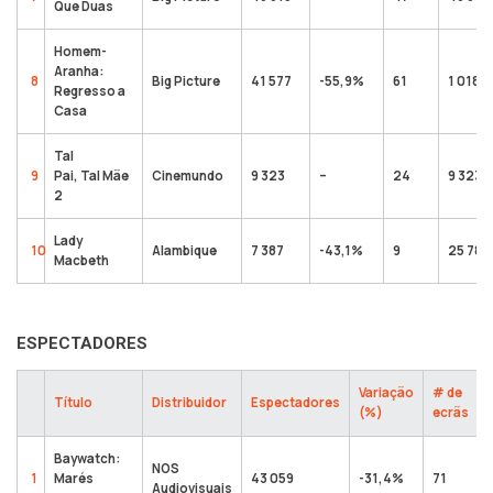
Que Duas
Homem-
Aranha:
8
Big Picture
41 577
-55,9%
61
1 018 
Regresso a
Casa
Tal
9
Pai, Tal Mãe
Cinemundo
9 323
–
24
9 323
2
Lady
10
Alambique
7 387
-43,1%
9
25 782
Macbeth
ESPECTADORES
Variação
# de
Título
Distribuidor
Espectadores
(%)
ecrãs
Baywatch:
NOS
1
Marés
43 059
-31,4%
71
Audiovisuais